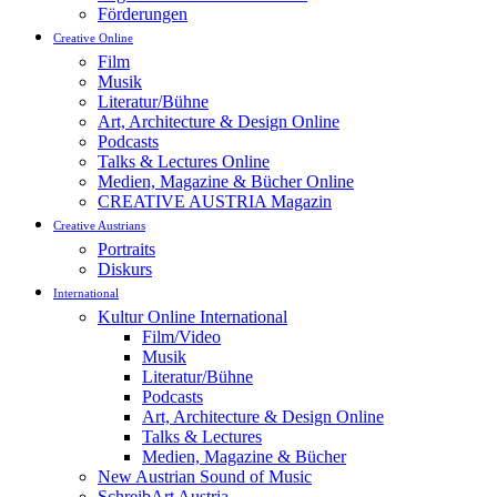
Förderungen
Creative Online
Film
Musik
Literatur/Bühne
Art, Architecture & Design Online
Podcasts
Talks & Lectures Online
Medien, Magazine & Bücher Online
CREATIVE AUSTRIA Magazin
Creative Austrians
Portraits
Diskurs
International
Kultur Online International
Film/Video
Musik
Literatur/Bühne
Podcasts
Art, Architecture & Design Online
Talks & Lectures
Medien, Magazine & Bücher
New Austrian Sound of Music
SchreibArt Austria