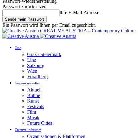
Passwort-Wiederherstellung
Passwort zurücksetzen
Ihre E-Mail-Adresse
Ein Passwort wird Ihnen per Email zugeschickt.
CREATIVE AUSTRIA – Contemporary Culture
Orte
Graz / Steiermark
Linz
Salzburg
Wien
Vorarlberg
Gegenwartskultur
Aktuell
Bühne
Kunst
Festivals
Film
Musik
Future Cities
Creative Industries
Organisationen & Plattformen