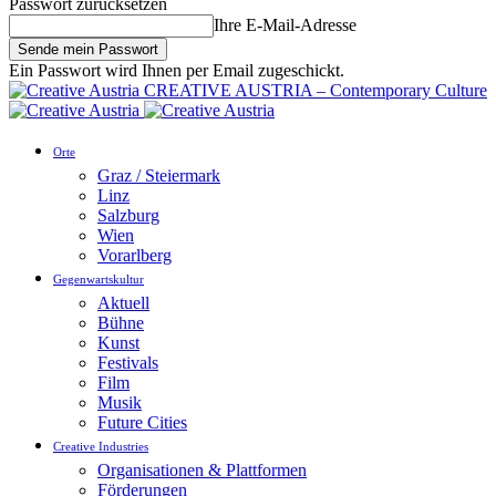
Passwort zurücksetzen
Ihre E-Mail-Adresse
Ein Passwort wird Ihnen per Email zugeschickt.
CREATIVE AUSTRIA – Contemporary Culture
Orte
Graz / Steiermark
Linz
Salzburg
Wien
Vorarlberg
Gegenwartskultur
Aktuell
Bühne
Kunst
Festivals
Film
Musik
Future Cities
Creative Industries
Organisationen & Plattformen
Förderungen