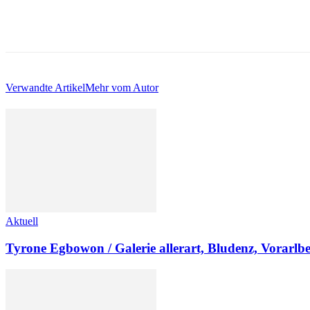
Verwandte Artikel
Mehr vom Autor
Aktuell
Tyrone Egbowon / Galerie allerart, Bludenz, Vorarlb