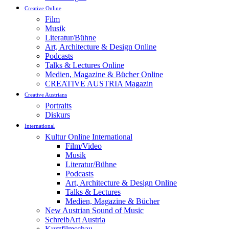
Creative Online
Film
Musik
Literatur/Bühne
Art, Architecture & Design Online
Podcasts
Talks & Lectures Online
Medien, Magazine & Bücher Online
CREATIVE AUSTRIA Magazin
Creative Austrians
Portraits
Diskurs
International
Kultur Online International
Film/Video
Musik
Literatur/Bühne
Podcasts
Art, Architecture & Design Online
Talks & Lectures
Medien, Magazine & Bücher
New Austrian Sound of Music
SchreibArt Austria
Kurzfilmschau