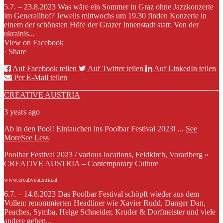
5.7. – 23.8.2023 Was wäre ein Sommer in Graz ohne Jazzkonzerte
im Generalihof? Jeweils mittwochs um 19.30 finden Konzerte in
einem der schönsten Höfe der Grazer Innenstadt statt: Von der
ukrainis...
View on Facebook
·
Share
Auf Facebook teilen
Auf Twitter teilen
Auf LinkedIn teilen
Per E-Mail teilen
CREATIVE AUSTRIA
3 years ago
Ab in den Pool! Eintauchen ins Poolbar Festival 2023!
...
See
More
See Less
Poolbar Festival 2023 / various locations, Feldkirch, Vorarlberg »
CREATIVE AUSTRIA – Contemporary Culture
www.creativeaustria.at
6.7. – 14.8.2023 Das Poolbar Festival schöpft wieder aus dem
Vollen: renommierten Headliner wie Xavier Rudd, Danger Dan,
Peaches, Symba, Helge Schneider, Kruder & Dorfmeister und viele
andere geben...