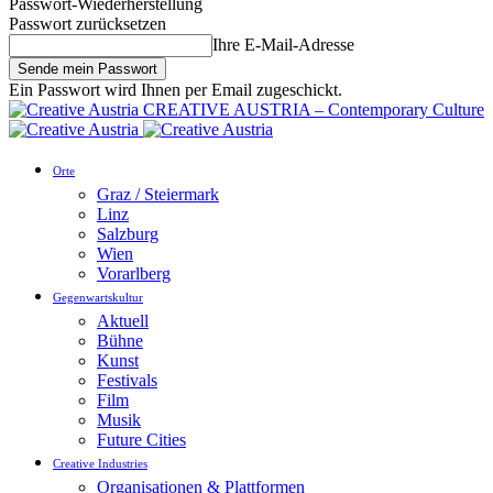
Passwort-Wiederherstellung
Passwort zurücksetzen
Ihre E-Mail-Adresse
Ein Passwort wird Ihnen per Email zugeschickt.
CREATIVE AUSTRIA – Contemporary Culture
Orte
Graz / Steiermark
Linz
Salzburg
Wien
Vorarlberg
Gegenwartskultur
Aktuell
Bühne
Kunst
Festivals
Film
Musik
Future Cities
Creative Industries
Organisationen & Plattformen