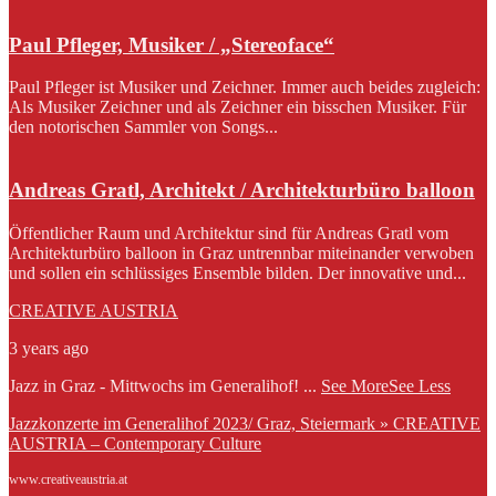
Paul Pfleger, Musiker / „Stereoface“
Paul Pfleger ist Musiker und Zeichner. Immer auch beides zugleich:
Als Musiker Zeichner und als Zeichner ein bisschen Musiker. Für
den notorischen Sammler von Songs...
Andreas Gratl, Architekt / Architekturbüro balloon
Öffentlicher Raum und Architektur sind für Andreas Gratl vom
Architekturbüro balloon in Graz untrennbar miteinander verwoben
und sollen ein schlüssiges Ensemble bilden. Der innovative und...
CREATIVE AUSTRIA
3 years ago
Jazz in Graz - Mittwochs im Generalihof!
...
See More
See Less
Jazzkonzerte im Generalihof 2023/ Graz, Steiermark » CREATIVE
AUSTRIA – Contemporary Culture
www.creativeaustria.at