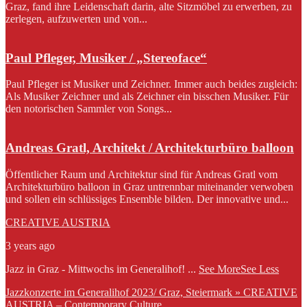
Graz, fand ihre Leidenschaft darin, alte Sitzmöbel zu erwerben, zu
zerlegen, aufzuwerten und von...
Paul Pfleger, Musiker / „Stereoface“
Paul Pfleger ist Musiker und Zeichner. Immer auch beides zugleich:
Als Musiker Zeichner und als Zeichner ein bisschen Musiker. Für
den notorischen Sammler von Songs...
Andreas Gratl, Architekt / Architekturbüro balloon
Öffentlicher Raum und Architektur sind für Andreas Gratl vom
Architekturbüro balloon in Graz untrennbar miteinander verwoben
und sollen ein schlüssiges Ensemble bilden. Der innovative und...
CREATIVE AUSTRIA
3 years ago
Jazz in Graz - Mittwochs im Generalihof!
...
See More
See Less
Jazzkonzerte im Generalihof 2023/ Graz, Steiermark » CREATIVE
AUSTRIA – Contemporary Culture