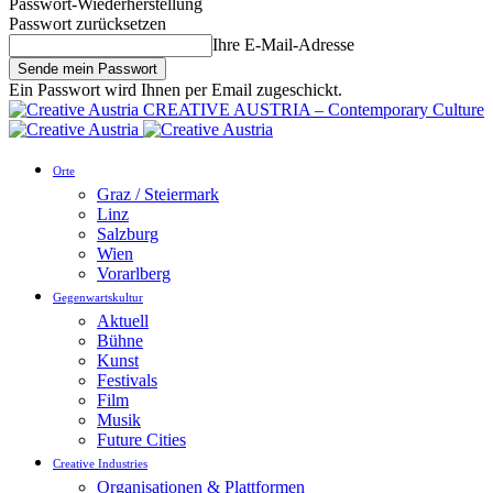
Passwort-Wiederherstellung
Passwort zurücksetzen
Ihre E-Mail-Adresse
Ein Passwort wird Ihnen per Email zugeschickt.
CREATIVE AUSTRIA – Contemporary Culture
Orte
Graz / Steiermark
Linz
Salzburg
Wien
Vorarlberg
Gegenwartskultur
Aktuell
Bühne
Kunst
Festivals
Film
Musik
Future Cities
Creative Industries
Organisationen & Plattformen