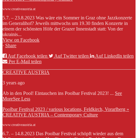
www.creativeaustria.at
5.7. – 23.8.2023 Was wäre ein Sommer in Graz ohne Jazzkonzerte
im Generalihof? Jeweils mittwochs um 19.30 finden Konzerte in
einem der schönsten Höfe der Grazer Innenstadt statt: Von der
ukrainis...
View on Facebook
·
Share
Auf Facebook teilen
Auf Twitter teilen
Auf LinkedIn teilen
Per E-Mail teilen
CREATIVE AUSTRIA
3 years ago
Ab in den Pool! Eintauchen ins Poolbar Festival 2023!
...
See
More
See Less
Poolbar Festival 2023 / various locations, Feldkirch, Vorarlberg »
CREATIVE AUSTRIA – Contemporary Culture
www.creativeaustria.at
6.7. – 14.8.2023 Das Poolbar Festival schöpft wieder aus dem