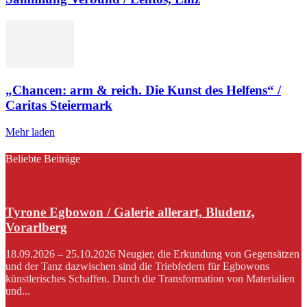
„Chancen: arm & reich. Die Kunst des Helfens“ /
Caritas Steiermark
Mehr laden
Beliebte Beiträge
Tyrone Egbowon / Galerie allerart, Bludenz,
Vorarlberg
18.09.2026 – 25.10.2026 Neugier, die Erkundung von Gegensätzen
und der Tanz dazwischen sind die Triebfedern für Egbowons
künstlerisches Schaffen. Durch die Transformation von Materialien
und...