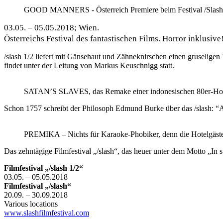
GOOD MANNERS - Österreich Premiere beim Festival /Slash
03
.05. – 05.05.2018; Wien.
Österreichs Festival des fantastischen Films. Horror inklusive
/slash 1/2 liefert mit Gänsehaut und Zähneknirschen einen gruseligen V
findet unter der Leitung von Markus Keuschnigg statt.
SATAN’S SLAVES, das Remake einer indonesischen 80er-Horrorgr
Schon 1757 schreibt der Philosoph Edmund Burke über das /slash: “Al
PREMIKA – Nichts für Karaoke-Phobiker, denn die Hotelgäste ü
Das zehntägige Filmfestival „/slash“, das heuer unter dem Motto „In s
Filmfestival
„/slash 1/2“
03.05. – 05.05.2018
Filmfestival „/slash“
20.09. – 30.09.2018
Various locations
www.slashfilmfestival.com