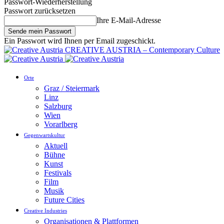
Passwort-Wiederherstellung
Passwort zurücksetzen
Ihre E-Mail-Adresse
Ein Passwort wird Ihnen per Email zugeschickt.
CREATIVE AUSTRIA – Contemporary Culture
Orte
Graz / Steiermark
Linz
Salzburg
Wien
Vorarlberg
Gegenwartskultur
Aktuell
Bühne
Kunst
Festivals
Film
Musik
Future Cities
Creative Industries
Organisationen & Plattformen