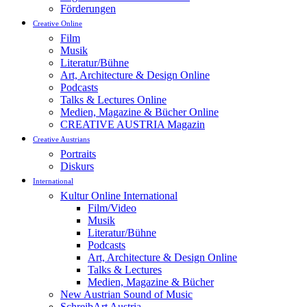
Förderungen
Creative Online
Film
Musik
Literatur/Bühne
Art, Architecture & Design Online
Podcasts
Talks & Lectures Online
Medien, Magazine & Bücher Online
CREATIVE AUSTRIA Magazin
Creative Austrians
Portraits
Diskurs
International
Kultur Online International
Film/Video
Musik
Literatur/Bühne
Podcasts
Art, Architecture & Design Online
Talks & Lectures
Medien, Magazine & Bücher
New Austrian Sound of Music
SchreibArt Austria