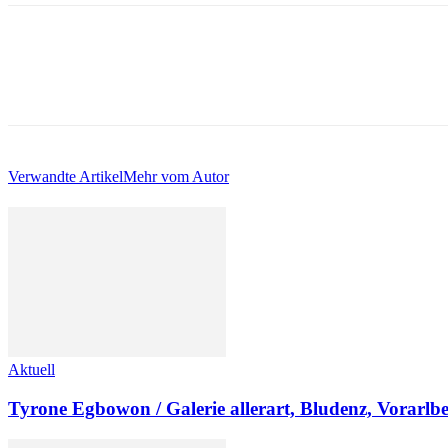
Verwandte Artikel
Mehr vom Autor
Aktuell
Tyrone Egbowon / Galerie allerart, Bludenz, Vorarlb