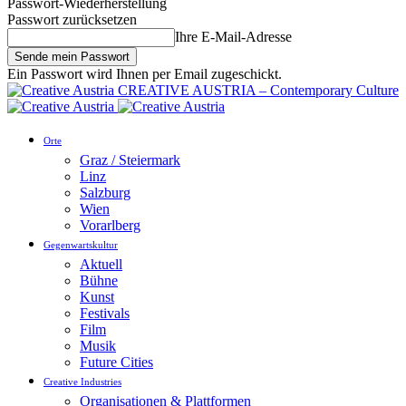
Passwort-Wiederherstellung
Passwort zurücksetzen
Ihre E-Mail-Adresse
Ein Passwort wird Ihnen per Email zugeschickt.
CREATIVE AUSTRIA – Contemporary Culture
Orte
Graz / Steiermark
Linz
Salzburg
Wien
Vorarlberg
Gegenwartskultur
Aktuell
Bühne
Kunst
Festivals
Film
Musik
Future Cities
Creative Industries
Organisationen & Plattformen