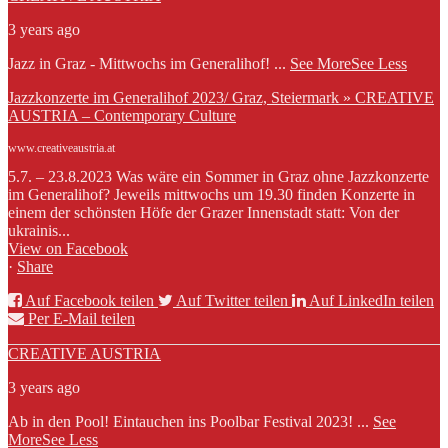
3 years ago
Jazz in Graz - Mittwochs im Generalihof!
...
See More
See Less
Jazzkonzerte im Generalihof 2023/ Graz, Steiermark » CREATIVE
AUSTRIA – Contemporary Culture
www.creativeaustria.at
5.7. – 23.8.2023 Was wäre ein Sommer in Graz ohne Jazzkonzerte
im Generalihof? Jeweils mittwochs um 19.30 finden Konzerte in
einem der schönsten Höfe der Grazer Innenstadt statt: Von der
ukrainis...
View on Facebook
·
Share
Auf Facebook teilen
Auf Twitter teilen
Auf LinkedIn teilen
Per E-Mail teilen
CREATIVE AUSTRIA
3 years ago
Ab in den Pool! Eintauchen ins Poolbar Festival 2023!
...
See
More
See Less