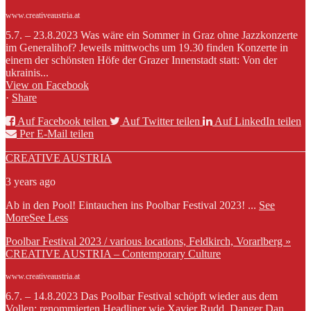
www.creativeaustria.at
5.7. – 23.8.2023 Was wäre ein Sommer in Graz ohne Jazzkonzerte
im Generalihof? Jeweils mittwochs um 19.30 finden Konzerte in
einem der schönsten Höfe der Grazer Innenstadt statt: Von der
ukrainis...
View on Facebook
·
Share
Auf Facebook teilen
Auf Twitter teilen
Auf LinkedIn teilen
Per E-Mail teilen
CREATIVE AUSTRIA
3 years ago
Ab in den Pool! Eintauchen ins Poolbar Festival 2023!
...
See
More
See Less
Poolbar Festival 2023 / various locations, Feldkirch, Vorarlberg »
CREATIVE AUSTRIA – Contemporary Culture
www.creativeaustria.at
6.7. – 14.8.2023 Das Poolbar Festival schöpft wieder aus dem
Vollen: renommierten Headliner wie Xavier Rudd, Danger Dan,