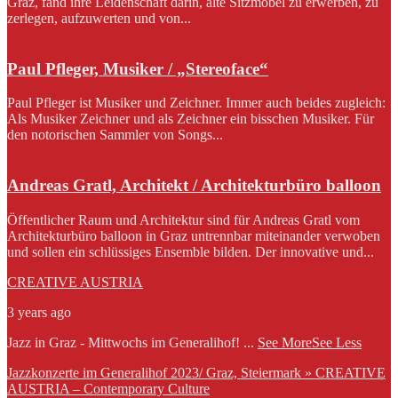
Graz, fand ihre Leidenschaft darin, alte Sitzmöbel zu erwerben, zu
zerlegen, aufzuwerten und von...
Paul Pfleger, Musiker / „Stereoface“
Paul Pfleger ist Musiker und Zeichner. Immer auch beides zugleich:
Als Musiker Zeichner und als Zeichner ein bisschen Musiker. Für
den notorischen Sammler von Songs...
Andreas Gratl, Architekt / Architekturbüro balloon
Öffentlicher Raum und Architektur sind für Andreas Gratl vom
Architekturbüro balloon in Graz untrennbar miteinander verwoben
und sollen ein schlüssiges Ensemble bilden. Der innovative und...
CREATIVE AUSTRIA
3 years ago
Jazz in Graz - Mittwochs im Generalihof!
...
See More
See Less
Jazzkonzerte im Generalihof 2023/ Graz, Steiermark » CREATIVE
AUSTRIA – Contemporary Culture