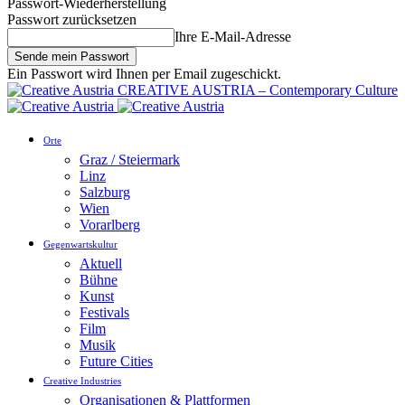
Passwort-Wiederherstellung
Passwort zurücksetzen
Ihre E-Mail-Adresse
Ein Passwort wird Ihnen per Email zugeschickt.
CREATIVE AUSTRIA – Contemporary Culture
Orte
Graz / Steiermark
Linz
Salzburg
Wien
Vorarlberg
Gegenwartskultur
Aktuell
Bühne
Kunst
Festivals
Film
Musik
Future Cities
Creative Industries
Organisationen & Plattformen