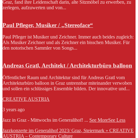
Graz, fand ihre Leidenschaft darin, alte Sitzmöbel zu erwerben, zu
zerlegen, aufzuwerten und von...
Paul Pfleger, Musiker / „Stereoface“
Paul Pfleger ist Musiker und Zeichner. Immer auch beides zugleich:
Als Musiker Zeichner und als Zeichner ein bisschen Musiker. Für
den notorischen Sammler von Songs...
Andreas Gratl, Architekt / Architekturbüro balloon
Öffentlicher Raum und Architektur sind für Andreas Gratl vom
Architekturbüro balloon in Graz untrennbar miteinander verwoben
und sollen ein schlüssiges Ensemble bilden. Der innovative und...
CREATIVE AUSTRIA
3 years ago
Jazz in Graz - Mittwochs im Generalihof!
...
See More
See Less
Jazzkonzerte im Generalihof 2023/ Graz, Steiermark » CREATIVE
AUSTRIA – Contemporary Culture