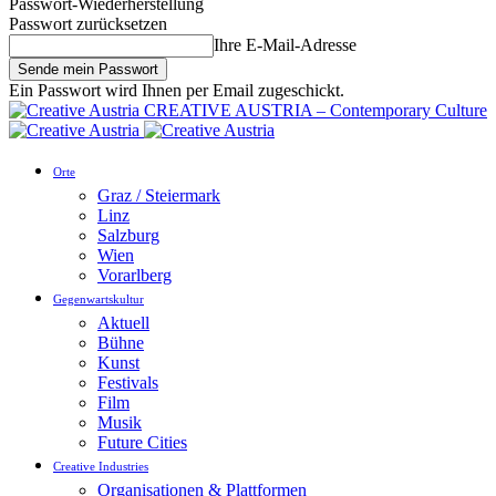
Passwort-Wiederherstellung
Passwort zurücksetzen
Ihre E-Mail-Adresse
Ein Passwort wird Ihnen per Email zugeschickt.
CREATIVE AUSTRIA – Contemporary Culture
Orte
Graz / Steiermark
Linz
Salzburg
Wien
Vorarlberg
Gegenwartskultur
Aktuell
Bühne
Kunst
Festivals
Film
Musik
Future Cities
Creative Industries
Organisationen & Plattformen