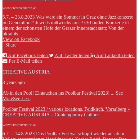
www.creativeaustria.at
5.7. – 23.8.2023 Was wäre ein Sommer in Graz ohne Jazzkonzerte
im Generalihof? Jeweils mittwochs um 19.30 finden Konzerte in
einem der schönsten Höfe der Grazer Innenstadt statt: Von der
ukrainis...
View on Facebook
·
Share
Auf Facebook teilen
Auf Twitter teilen
Auf LinkedIn teilen
Per E-Mail teilen
CREATIVE AUSTRIA
3 years ago
Ab in den Pool! Eintauchen ins Poolbar Festival 2023!
...
See
More
See Less
Poolbar Festival 2023 / various locations, Feldkirch, Vorarlberg »
CREATIVE AUSTRIA – Contemporary Culture
www.creativeaustria.at
6.7. – 14.8.2023 Das Poolbar Festival schöpft wieder aus dem