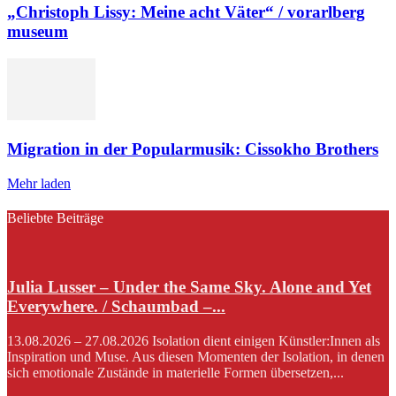
„Christoph Lissy: Meine acht Väter“ / vorarlberg
museum
Migration in der Popularmusik: Cissokho Brothers
Mehr laden
Beliebte Beiträge
Julia Lusser – Under the Same Sky. Alone and Yet
Everywhere. / Schaumbad –...
13.08.2026 – 27.08.2026 Isolation dient einigen Künstler:Innen als
Inspiration und Muse. Aus diesen Momenten der Isolation, in denen
sich emotionale Zustände in materielle Formen übersetzen,...