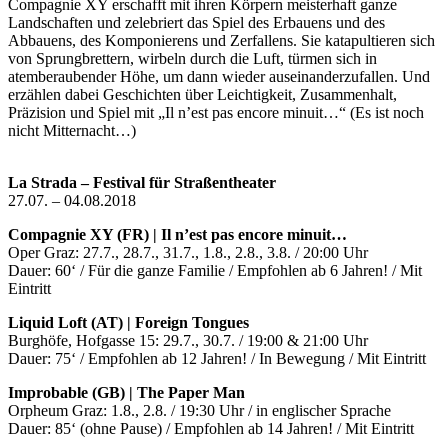
Compagnie XY erschafft mit ihren Körpern meisterhaft ganze
Landschaften und zelebriert das Spiel des Erbauens und des
Abbauens, des Komponierens und Zerfallens. Sie katapultieren sich
von Sprungbrettern, wirbeln durch die Luft, türmen sich in
atemberaubender Höhe, um dann wieder auseinanderzufallen. Und
erzählen dabei Geschichten über Leichtigkeit, Zusammenhalt,
Präzision und Spiel mit „Il n’est pas encore minuit…“ (Es ist noch
nicht Mitternacht…)
La Strada – Festival für Straßentheater
27.07. – 04.08.2018
Compagnie XY (FR) | Il n’est pas encore minuit…
Oper Graz: 27.7., 28.7., 31.7., 1.8., 2.8., 3.8. / 20:00 Uhr
Dauer: 60‘ / Für die ganze Familie / Empfohlen ab 6 Jahren! / Mit
Eintritt
Liquid Loft (AT) | Foreign Tongues
Burghöfe, Hofgasse 15: 29.7., 30.7. / 19:00 & 21:00 Uhr
Dauer: 75‘ / Empfohlen ab 12 Jahren! / In Bewegung / Mit Eintritt
Improbable (GB) | The Paper Man
Orpheum Graz: 1.8., 2.8. / 19:30 Uhr / in englischer Sprache
Dauer: 85‘ (ohne Pause) / Empfohlen ab 14 Jahren! / Mit Eintritt