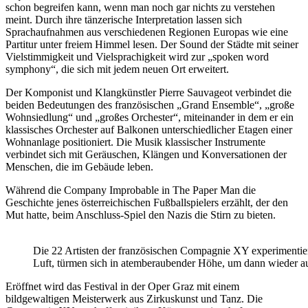
schon begreifen kann, wenn man noch gar nichts zu verstehen
meint. Durch ihre tänzerische Interpretation lassen sich
Sprachaufnahmen aus verschiedenen Regionen Europas wie eine
Partitur unter freiem Himmel lesen. Der Sound der Städte mit seiner
Vielstimmigkeit und Vielsprachigkeit wird zur „spoken word
symphony“, die sich mit jedem neuen Ort erweitert.
Der Komponist und Klangkünstler Pierre Sauvageot verbindet die
beiden Bedeutungen des französischen „Grand Ensemble“, „große
Wohnsiedlung“ und „großes Orchester“, miteinander in dem er ein
klassisches Orchester auf Balkonen unterschiedlicher Etagen einer
Wohnanlage positioniert. Die Musik klassischer Instrumente
verbindet sich mit Geräuschen, Klängen und Konversationen der
Menschen, die im Gebäude leben.
Während die Company Improbable in The Paper Man die
Geschichte jenes österreichischen Fußballspielers erzählt, der den
Mut hatte, beim Anschluss-Spiel den Nazis die Stirn zu bieten.
Die 22 Artisten der französischen Compagnie XY experimentiere
Luft, türmen sich in atemberaubender Höhe, um dann wieder au
Eröffnet wird das Festival in der Oper Graz mit einem
bildgewaltigen Meisterwerk aus Zirkuskunst und Tanz. Die