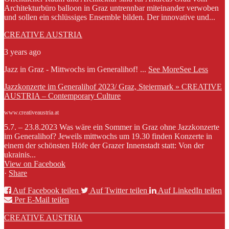
Architekturbüro balloon in Graz untrennbar miteinander verwoben
und sollen ein schlüssiges Ensemble bilden. Der innovative und...
CREATIVE AUSTRIA
3 years ago
Jazz in Graz - Mittwochs im Generalihof!
...
See More
See Less
Jazzkonzerte im Generalihof 2023/ Graz, Steiermark » CREATIVE
AUSTRIA – Contemporary Culture
www.creativeaustria.at
5.7. – 23.8.2023 Was wäre ein Sommer in Graz ohne Jazzkonzerte
im Generalihof? Jeweils mittwochs um 19.30 finden Konzerte in
einem der schönsten Höfe der Grazer Innenstadt statt: Von der
ukrainis...
View on Facebook
·
Share
Auf Facebook teilen
Auf Twitter teilen
Auf LinkedIn teilen
Per E-Mail teilen
CREATIVE AUSTRIA