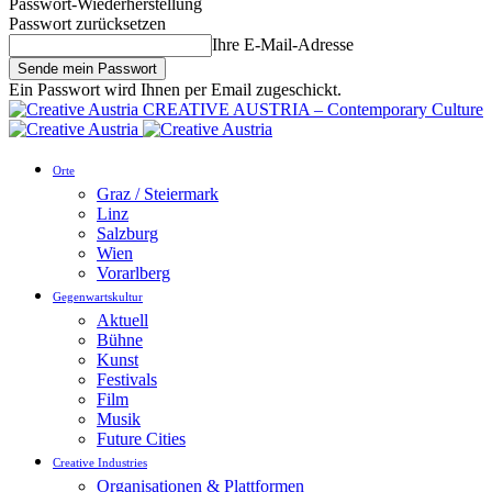
Passwort-Wiederherstellung
Passwort zurücksetzen
Ihre E-Mail-Adresse
Ein Passwort wird Ihnen per Email zugeschickt.
CREATIVE AUSTRIA – Contemporary Culture
Orte
Graz / Steiermark
Linz
Salzburg
Wien
Vorarlberg
Gegenwartskultur
Aktuell
Bühne
Kunst
Festivals
Film
Musik
Future Cities
Creative Industries
Organisationen & Plattformen