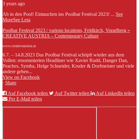
3 years ago
Ab in den Pool! Eintauchen ins Poolbar Festival 2023!
...
See
More
See Less
Poolbar Festival 2023 / various locations, Feldkirch, Vorarlberg »
CREATIVE AUSTRIA – Contemporary Culture
www.creativeaustria.at
6.7. – 14.8.2023 Das Poolbar Festival schöpft wieder aus dem
Vollen: renommierten Headliner wie Xavier Rudd, Danger Dan,
Peaches, Symba, Helge Schneider, Kruder & Dorfmeister und viele
andere geben...
View on Facebook
·
Share
Auf Facebook teilen
Auf Twitter teilen
Auf LinkedIn teilen
Per E-Mail teilen