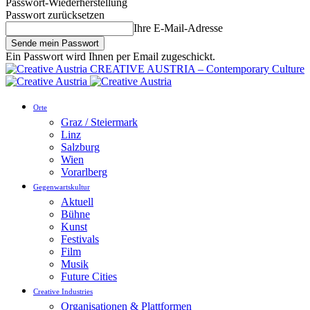
Passwort-Wiederherstellung
Passwort zurücksetzen
Ihre E-Mail-Adresse
Ein Passwort wird Ihnen per Email zugeschickt.
CREATIVE AUSTRIA – Contemporary Culture
Orte
Graz / Steiermark
Linz
Salzburg
Wien
Vorarlberg
Gegenwartskultur
Aktuell
Bühne
Kunst
Festivals
Film
Musik
Future Cities
Creative Industries
Organisationen & Plattformen