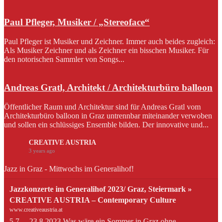
Paul Pfleger, Musiker / „Stereoface“
Paul Pfleger ist Musiker und Zeichner. Immer auch beides zugleich:
Als Musiker Zeichner und als Zeichner ein bisschen Musiker. Für
den notorischen Sammler von Songs...
Andreas Gratl, Architekt / Architekturbüro balloon
Öffentlicher Raum und Architektur sind für Andreas Gratl vom
Architekturbüro balloon in Graz untrennbar miteinander verwoben
und sollen ein schlüssiges Ensemble bilden. Der innovative und...
CREATIVE AUSTRIA
3 years ago
Jazz in Graz - Mittwochs im Generalihof!
Jazzkonzerte im Generalihof 2023/ Graz, Steiermark »
CREATIVE AUSTRIA – Contemporary Culture
www.creativeaustria.at
5.7. – 23.8.2023 Was wäre ein Sommer in Graz ohne