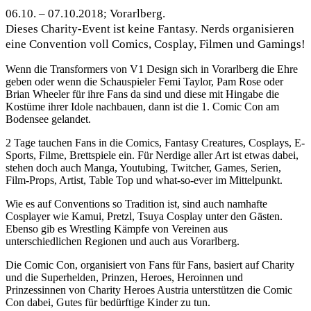
06.10. – 07.10.2018; Vorarlberg.
Dieses Charity-Event ist keine Fantasy. Nerds organisieren
eine Convention voll Comics, Cosplay, Filmen und Gamings!
Wenn die Transformers von V1 Design sich in Vorarlberg die Ehre
geben oder wenn die Schauspieler Femi Taylor, Pam Rose oder
Brian Wheeler für ihre Fans da sind und diese mit Hingabe die
Kostüme ihrer Idole nachbauen, dann ist die 1. Comic Con am
Bodensee gelandet.
2 Tage tauchen Fans in die Comics, Fantasy Creatures, Cosplays, E-
Sports, Filme, Brettspiele ein. Für Nerdige aller Art ist etwas dabei,
stehen doch auch Manga, Youtubing, Twitcher, Games, Serien,
Film-Props, Artist, Table Top und what-so-ever im Mittelpunkt.
Wie es auf Conventions so Tradition ist, sind auch namhafte
Cosplayer wie Kamui, Pretzl, Tsuya Cosplay unter den Gästen.
Ebenso gib es Wrestling Kämpfe von Vereinen aus
unterschiedlichen Regionen und auch aus Vorarlberg.
Die Comic Con, organisiert von Fans für Fans, basiert auf Charity
und die Superhelden, Prinzen, Heroes, Heroinnen und
Prinzessinnen von Charity Heroes Austria unterstützen die Comic
Con dabei, Gutes für bedürftige Kinder zu tun.