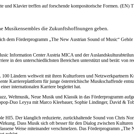
te und Klavier treffen auf forschende kompositorische Formen. (EN) The
che Musikensembles die Zukunftshoffnungen geben.
lich dem Förderprogramm „The New Austrian Sound of Music“ Gehör s
Music Information Center Austria MICA und der Auslandskulturabteilu
rriere in den unterschiedlichsten Bereichen unterstützt und berät: vo
a. 100 Ländern weltweit mit ihren Kulturforen und Netzwerkpartnern Kul
e Karriereplattform für junge österreichische Musikschaffende entsta
iner internationalen Karriere begleitet hat.
Jazz, Weltmusik, Neue Musik und Klassik in das Förderprogramm aufge
opop-Duo Leyya mit Marco Kleebauer, Sophie Lindinger, David & Tobi
ble HI5. Der klanglich reduzierte, zurückhaltende Sound von Chris No
 Wirkung. Dass Musik sich oft besser für den Dialog zwischen Kulturen
gelassene Weise miteinander verschmelzen. Das Förderprogramm „The N
ut zuhört.