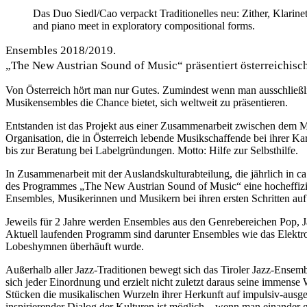
Das Duo Siedl/Cao verpackt Traditionelles neu: Zither, Klarinet
and piano meet in exploratory compositional forms.
Ensembles 2018/2019.
„The New Austrian Sound of Music“ präsentiert österreichis
Von Österreich hört man nur Gutes. Zumindest wenn man ausschließ
Musikensembles die Chance bietet, sich weltweit zu präsentieren.
Entstanden ist das Projekt aus einer Zusammenarbeit zwischen dem 
Organisation, die in Österreich lebende Musikschaffende bei ihrer Ka
bis zur Beratung bei Labelgründungen. Motto: Hilfe zur Selbsthilfe.
In Zusammenarbeit mit der Auslandskulturabteilung, die jährlich in c
des Programmes „The New Austrian Sound of Music“ eine hocheffizient
Ensembles, Musikerinnen und Musikern bei ihren ersten Schritten auf e
Jeweils für 2 Jahre werden Ensembles aus den Genrebereichen Pop, 
Aktuell laufenden Programm sind darunter Ensembles wie das Elektr
Lobeshymnen überhäuft wurde.
Außerhalb aller Jazz-Traditionen bewegt sich das Tiroler Jazz-Ensem
sich jeder Einordnung und erzielt nicht zuletzt daraus seine immense
Stücken die musikalischen Wurzeln ihrer Herkunft auf impulsiv-aus
inspirierender Dialog der Kulturen ist möglich – wenn man einander g