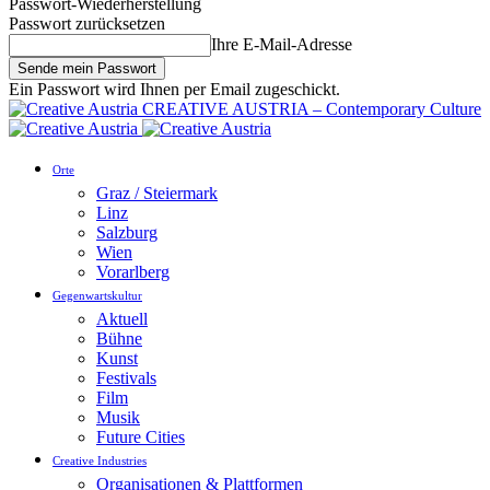
Passwort-Wiederherstellung
Passwort zurücksetzen
Ihre E-Mail-Adresse
Ein Passwort wird Ihnen per Email zugeschickt.
CREATIVE AUSTRIA – Contemporary Culture
Orte
Graz / Steiermark
Linz
Salzburg
Wien
Vorarlberg
Gegenwartskultur
Aktuell
Bühne
Kunst
Festivals
Film
Musik
Future Cities
Creative Industries
Organisationen & Plattformen