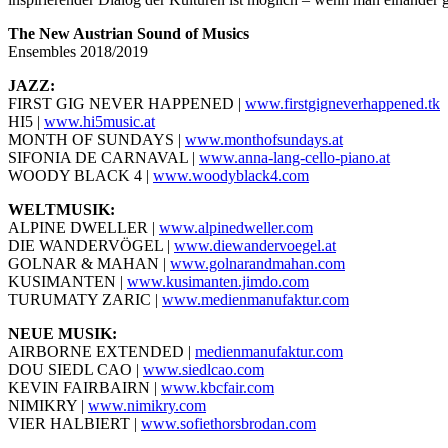
The New Austrian Sound of Musics
Ensembles 2018/2019
JAZZ:
FIRST GIG NEVER HAPPENED |
www.firstgigneverhappened.tk
HI5 |
www.hi5music.at
MONTH OF SUNDAYS |
www.monthofsundays.at
SIFONIA DE CARNAVAL |
www.anna-lang-cello-piano.at
WOODY BLACK 4 |
www.woodyblack4.com
WELTMUSIK:
ALPINE DWELLER |
www.alpinedweller.com
DIE WANDERVÖGEL |
www.diewandervoegel.at
GOLNAR & MAHAN |
www.golnarandmahan.com
KUSIMANTEN |
www.kusimanten.jimdo.com
TURUMATY ZARIC |
www.medienmanufaktur.com
NEUE MUSIK:
AIRBORNE EXTENDED |
medienmanufaktur.com
DOU SIEDL CAO |
www.siedlcao.com
KEVIN FAIRBAIRN |
www.kbcfair.com
NIMIKRY |
www.nimikry.com
VIER HALBIERT |
www.sofiethorsbrodan.com