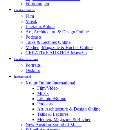
Förderungen
Creative Online
Film
Musik
Literatur/Bühne
Art, Architecture & Design Online
Podcasts
Talks & Lectures Online
Medien, Magazine & Bücher Online
CREATIVE AUSTRIA Magazin
Creative Austrians
Portraits
Diskurs
International
Kultur Online International
Film/Video
Musik
Literatur/Bühne
Podcasts
Art, Architecture & Design Online
Talks & Lectures
Medien, Magazine & Bücher
New Austrian Sound of Music
SchreibArt Austria