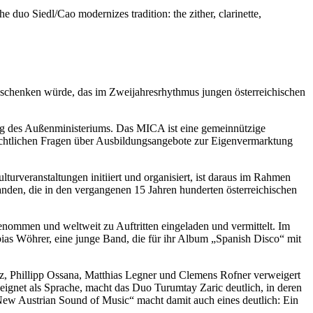
 duo Siedl/Cao modernizes tradition: the zither, clarinette,
chenken würde, das im Zweijahresrhythmus jungen österreichischen
ng des Außenministeriums. Das MICA ist eine gemeinnützige
n rechtlichen Fragen über Ausbildungsangebote zur Eigenvermarktung
turveranstaltungen initiiert und organisiert, ist daraus im Rahmen
nden, die in den vergangenen 15 Jahren hunderten österreichischen
nommen und weltweit zu Auftritten eingeladen und vermittelt. Im
as Wöhrer, eine junge Band, die für ihr Album „Spanish Disco“ mit
rz, Phillipp Ossana, Matthias Legner und Clemens Rofner verweigert
 eignet als Sprache, macht das Duo Turumtay Zaric deutlich, in deren
ew Austrian Sound of Music“ macht damit auch eines deutlich: Ein