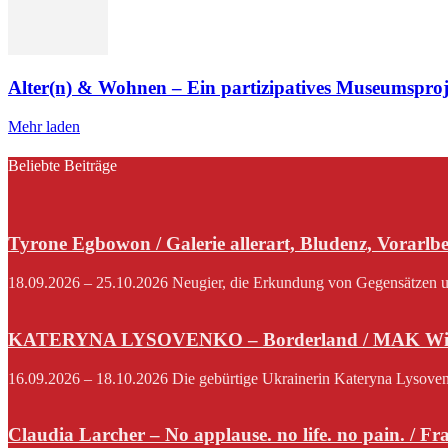
Alter(n) & Wohnen – Ein partizipatives Museumspro
Mehr laden
Beliebte Beiträge
Tyrone Egbowon / Galerie allerart, Bludenz, Vorarlb
18.09.2026 – 25.10.2026 Neugier, die Erkundung von Gegensätzen und
KATERYNA LYSOVENKO – Borderland / MAK Wi
16.09.2026 – 18.10.2026 Die gebürtige Ukrainerin Kateryna Lysovenko,
Claudia Larcher – No applause. no life. no pain. / F