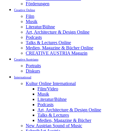
Förderungen
Creative Online
Film
Musik
Literatur/Bühne
Art, Architecture & Design Online
Podcasts
Talks & Lectures Online
Medien, Magazine & Bücher Online
CREATIVE AUSTRIA Magazin
Creative Austrians
Portraits
Diskurs
International
Kultur Online International
Film/Video
Musik
Literatur/Bühne
Podcasts
Art, Architecture & Design Online
Talks & Lectures
Medien, Magazine & Bücher
New Austrian Sound of Music
SchreibArt Austria