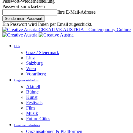
Passwort-Wiederherstellung
Passwort zurücksetzen
Ihre E-Mail-Adresse
Ein Passwort wird Ihnen per Email zugeschickt.
CREATIVE AUSTRIA – Contemporary Culture
Orte
Graz / Steiermark
Linz
Salzburg
Wien
Vorarlberg
Gegenwartskultur
Aktuell
Bühne
Kunst
Festivals
Film
Musik
Future Cities
Creative Industries
Organisationen & Plattformen