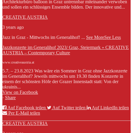
Architekturbüro balloon in Graz untrennbar miteinander verwoben
und sollen ein schlüssiges Ensemble bilden. Der innovative und...
CREATIVE AUSTRIA
3 years ago
Jazz in Graz - Mittwochs im Generalihof!
...
See More
See Less
Jazzkonzerte im Generalihof 2023/ Graz, Steiermark » CREATIVE
AUSTRIA – Contemporary Culture
www.creativeaustria.at
5.7. – 23.8.2023 Was wäre ein Sommer in Graz ohne Jazzkonzerte
im Generalihof? Jeweils mittwochs um 19.30 finden Konzerte in
einem der schönsten Höfe der Grazer Innenstadt statt: Von der
ukrainis...
View on Facebook
·
Share
Auf Facebook teilen
Auf Twitter teilen
Auf LinkedIn teilen
Per E-Mail teilen
CREATIVE AUSTRIA