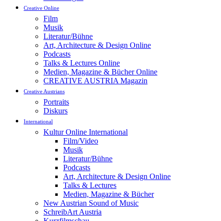
Creative Online
Film
Musik
Literatur/Bühne
Art, Architecture & Design Online
Podcasts
Talks & Lectures Online
Medien, Magazine & Bücher Online
CREATIVE AUSTRIA Magazin
Creative Austrians
Portraits
Diskurs
International
Kultur Online International
Film/Video
Musik
Literatur/Bühne
Podcasts
Art, Architecture & Design Online
Talks & Lectures
Medien, Magazine & Bücher
New Austrian Sound of Music
SchreibArt Austria
Kurzfilmschau