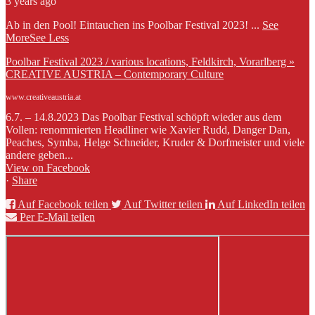
3 years ago
Ab in den Pool! Eintauchen ins Poolbar Festival 2023!
...
See
More
See Less
Poolbar Festival 2023 / various locations, Feldkirch, Vorarlberg »
CREATIVE AUSTRIA – Contemporary Culture
www.creativeaustria.at
6.7. – 14.8.2023 Das Poolbar Festival schöpft wieder aus dem
Vollen: renommierten Headliner wie Xavier Rudd, Danger Dan,
Peaches, Symba, Helge Schneider, Kruder & Dorfmeister und viele
andere geben...
View on Facebook
·
Share
Auf Facebook teilen
Auf Twitter teilen
Auf LinkedIn teilen
Per E-Mail teilen