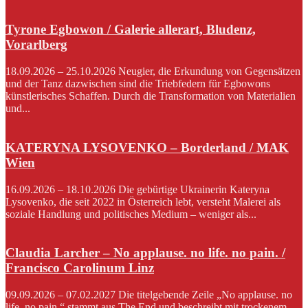
Tyrone Egbowon / Galerie allerart, Bludenz,
Vorarlberg
18.09.2026 – 25.10.2026 Neugier, die Erkundung von Gegensätzen
und der Tanz dazwischen sind die Triebfedern für Egbowons
künstlerisches Schaffen. Durch die Transformation von Materialien
und...
KATERYNA LYSOVENKO – Borderland / MAK
Wien
16.09.2026 – 18.10.2026 Die gebürtige Ukrainerin Kateryna
Lysovenko, die seit 2022 in Österreich lebt, versteht Malerei als
soziale Handlung und politisches Medium – weniger als...
Claudia Larcher – No applause. no life. no pain. /
Francisco Carolinum Linz
09.09.2026 – 07.02.2027 Die titelgebende Zeile „No applause. no
life. no pain.“ stammt aus The End und beschreibt mit trockenem