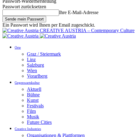
Passwort-Wiederherstellung
Passwort zurücksetzen
Ihre E-Mail-Adresse
Ein Passwort wird Ihnen per Email zugeschickt.
CREATIVE AUSTRIA – Contemporary Culture
Orte
Graz / Steiermark
Linz
Salzburg
Wien
Vorarlberg
Gegenwartskultur
Aktuell
Bühne
Kunst
Festivals
Film
Musik
Future Cities
Creative Industries
Organisationen & Plattformen