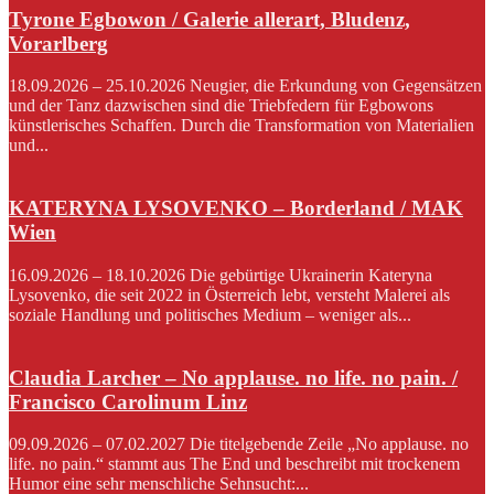
Tyrone Egbowon / Galerie allerart, Bludenz,
Vorarlberg
18.09.2026 – 25.10.2026 Neugier, die Erkundung von Gegensätzen
und der Tanz dazwischen sind die Triebfedern für Egbowons
künstlerisches Schaffen. Durch die Transformation von Materialien
und...
KATERYNA LYSOVENKO – Borderland / MAK
Wien
16.09.2026 – 18.10.2026 Die gebürtige Ukrainerin Kateryna
Lysovenko, die seit 2022 in Österreich lebt, versteht Malerei als
soziale Handlung und politisches Medium – weniger als...
Claudia Larcher – No applause. no life. no pain. /
Francisco Carolinum Linz
09.09.2026 – 07.02.2027 Die titelgebende Zeile „No applause. no
life. no pain.“ stammt aus The End und beschreibt mit trockenem
Humor eine sehr menschliche Sehnsucht:...