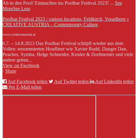
Ab in den Pool! Eintauchen ins Poolbar Festival 2023!
...
See
More
See Less
Poolbar Festival 2023 / various locations, Feldkirch, Vorarlberg »
CREATIVE AUSTRIA – Contemporary Culture
www.creativeaustria.at
6.7. – 14.8.2023 Das Poolbar Festival schöpft wieder aus dem
Vollen: renommierten Headliner wie Xavier Rudd, Danger Dan,
Peaches, Symba, Helge Schneider, Kruder & Dorfmeister und viele
andere geben...
View on Facebook
·
Share
Auf Facebook teilen
Auf Twitter teilen
Auf LinkedIn teilen
Per E-Mail teilen