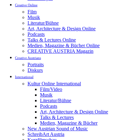
Creative Online
Film
Musik
Literatur/Bühne
Art, Architecture & Design Online
Podcasts
Talks & Lectures Online
Medien, Magazine & Bücher Online
CREATIVE AUSTRIA Magazin
Creative Austrians
Portraits
Diskurs
International
Kultur Online International
Film/Video
Musik
Literatur/Bühne
Podcasts
Art, Architecture & Design Online
Talks & Lectures
Medien, Magazine & Bücher
New Austrian Sound of Music
SchreibArt Austria
Kurzfilmschau