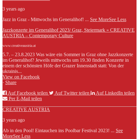
3 years ago
Jazz in Graz - Mittwochs im Generalihof!
...
See More
See Less
Jazzkonzerte im Generalihof 2023/ Graz, Steiermark » CREATIVE
AUSTRIA – Contemporary Culture
www.creativeaustria.at
5.7. – 23.8.2023 Was wäre ein Sommer in Graz ohne Jazzkonzerte
im Generalihof? Jeweils mittwochs um 19.30 finden Konzerte in
einem der schönsten Höfe der Grazer Innenstadt statt: Von der
ukrainis...
View on Facebook
·
Share
Auf Facebook teilen
Auf Twitter teilen
Auf LinkedIn teilen
Per E-Mail teilen
CREATIVE AUSTRIA
3 years ago
Ab in den Pool! Eintauchen ins Poolbar Festival 2023!
...
See
More
See Less