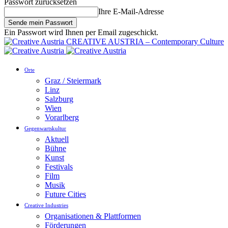
Passwort zurücksetzen
Ihre E-Mail-Adresse
Ein Passwort wird Ihnen per Email zugeschickt.
CREATIVE AUSTRIA – Contemporary Culture
Orte
Graz / Steiermark
Linz
Salzburg
Wien
Vorarlberg
Gegenwartskultur
Aktuell
Bühne
Kunst
Festivals
Film
Musik
Future Cities
Creative Industries
Organisationen & Plattformen
Förderungen