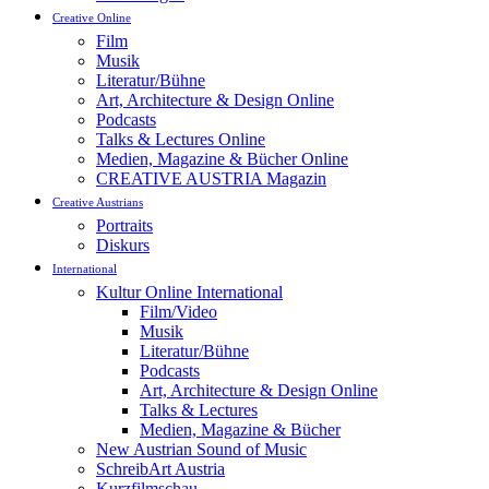
Creative Online
Film
Musik
Literatur/Bühne
Art, Architecture & Design Online
Podcasts
Talks & Lectures Online
Medien, Magazine & Bücher Online
CREATIVE AUSTRIA Magazin
Creative Austrians
Portraits
Diskurs
International
Kultur Online International
Film/Video
Musik
Literatur/Bühne
Podcasts
Art, Architecture & Design Online
Talks & Lectures
Medien, Magazine & Bücher
New Austrian Sound of Music
SchreibArt Austria
Kurzfilmschau