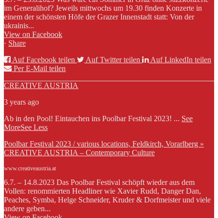
im Generalihof? Jeweils mittwochs um 19.30 finden Konzerte in
einem der schönsten Höfe der Grazer Innenstadt statt: Von der
ukrainis...
View on Facebook
·
Share
Auf Facebook teilen
Auf Twitter teilen
Auf LinkedIn teilen
Per E-Mail teilen
CREATIVE AUSTRIA
3 years ago
Ab in den Pool! Eintauchen ins Poolbar Festival 2023!
...
See
More
See Less
Poolbar Festival 2023 / various locations, Feldkirch, Vorarlberg »
CREATIVE AUSTRIA – Contemporary Culture
www.creativeaustria.at
6.7. – 14.8.2023 Das Poolbar Festival schöpft wieder aus dem
Vollen: renommierten Headliner wie Xavier Rudd, Danger Dan,
Peaches, Symba, Helge Schneider, Kruder & Dorfmeister und viele
andere geben...
View on Facebook