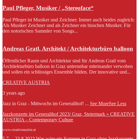
Paul Pfleger, Musiker / „Stereoface“
Paul Pfleger ist Musiker und Zeichner. Immer auch beides zugleich:
Als Musiker Zeichner und als Zeichner ein bisschen Musiker. Für
den notorischen Sammler von Songs...
Andreas Gratl, Architekt / Architekturbüro balloon
Öffentlicher Raum und Architektur sind für Andreas Gratl vom
Architekturbüro balloon in Graz untrennbar miteinander verwoben
und sollen ein schlüssiges Ensemble bilden. Der innovative und...
CREATIVE AUSTRIA
3 years ago
Jazz in Graz - Mittwochs im Generalihof!
...
See More
See Less
Jazzkonzerte im Generalihof 2023/ Graz, Steiermark » CREATIVE
AUSTRIA – Contemporary Culture
www.creativeaustria.at
5.7. – 23.8.2023 Was wäre ein Sommer in Graz ohne Jazzkonzerte