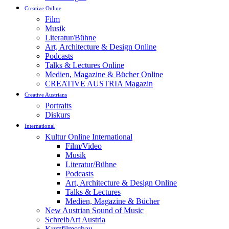
Creative Online
Film
Musik
Literatur/Bühne
Art, Architecture & Design Online
Podcasts
Talks & Lectures Online
Medien, Magazine & Bücher Online
CREATIVE AUSTRIA Magazin
Creative Austrians
Portraits
Diskurs
International
Kultur Online International
Film/Video
Musik
Literatur/Bühne
Podcasts
Art, Architecture & Design Online
Talks & Lectures
Medien, Magazine & Bücher
New Austrian Sound of Music
SchreibArt Austria
Kurzfilmschau