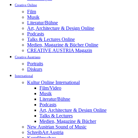
Creative Online
Film
Musik
Literatur/Bühne
Art, Architecture & Design Online
Podcasts
Talks & Lectures Online
Medien, Magazine & Bücher Online
CREATIVE AUSTRIA Magazin
Creative Austrians
Portraits
Diskurs
International
Kultur Online International
Film/Video
Musik
Literatur/Bühne
Podcasts
Art, Architecture & Design Online
Talks & Lectures
Medien, Magazine & Bücher
New Austrian Sound of Music
SchreibArt Austria
Kurzfilmschau