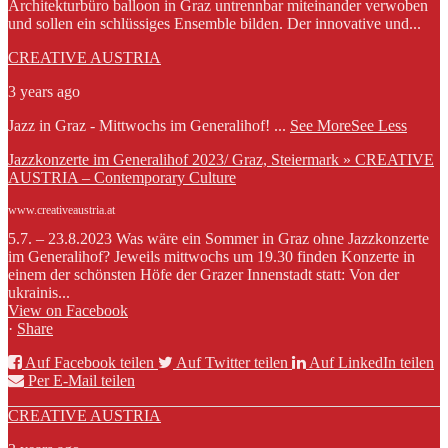
Architekturbüro balloon in Graz untrennbar miteinander verwoben
und sollen ein schlüssiges Ensemble bilden. Der innovative und...
CREATIVE AUSTRIA
3 years ago
Jazz in Graz - Mittwochs im Generalihof!
...
See More
See Less
Jazzkonzerte im Generalihof 2023/ Graz, Steiermark » CREATIVE
AUSTRIA – Contemporary Culture
www.creativeaustria.at
5.7. – 23.8.2023 Was wäre ein Sommer in Graz ohne Jazzkonzerte
im Generalihof? Jeweils mittwochs um 19.30 finden Konzerte in
einem der schönsten Höfe der Grazer Innenstadt statt: Von der
ukrainis...
View on Facebook
·
Share
Auf Facebook teilen
Auf Twitter teilen
Auf LinkedIn teilen
Per E-Mail teilen
CREATIVE AUSTRIA