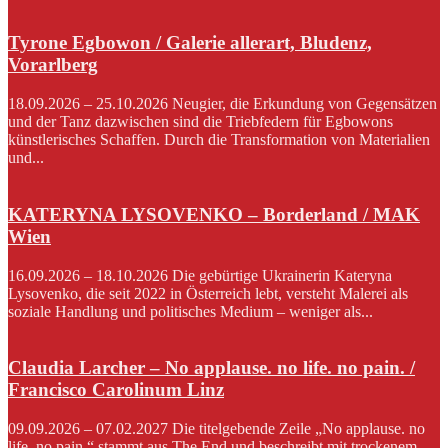
Tyrone Egbowon / Galerie allerart, Bludenz,
Vorarlberg
18.09.2026 – 25.10.2026 Neugier, die Erkundung von Gegensätzen
und der Tanz dazwischen sind die Triebfedern für Egbowons
künstlerisches Schaffen. Durch die Transformation von Materialien
und...
KATERYNA LYSOVENKO – Borderland / MAK
Wien
16.09.2026 – 18.10.2026 Die gebürtige Ukrainerin Kateryna
Lysovenko, die seit 2022 in Österreich lebt, versteht Malerei als
soziale Handlung und politisches Medium – weniger als...
Claudia Larcher – No applause. no life. no pain. /
Francisco Carolinum Linz
09.09.2026 – 07.02.2027 Die titelgebende Zeile „No applause. no
life. no pain.“ stammt aus The End und beschreibt mit trockenem