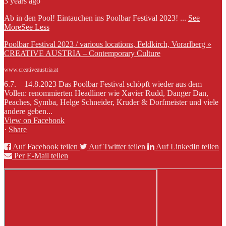
3 years ago
Ab in den Pool! Eintauchen ins Poolbar Festival 2023!
...
See
More
See Less
Poolbar Festival 2023 / various locations, Feldkirch, Vorarlberg »
CREATIVE AUSTRIA – Contemporary Culture
www.creativeaustria.at
6.7. – 14.8.2023 Das Poolbar Festival schöpft wieder aus dem
Vollen: renommierten Headliner wie Xavier Rudd, Danger Dan,
Peaches, Symba, Helge Schneider, Kruder & Dorfmeister und viele
andere geben...
View on Facebook
·
Share
Auf Facebook teilen
Auf Twitter teilen
Auf LinkedIn teilen
Per E-Mail teilen