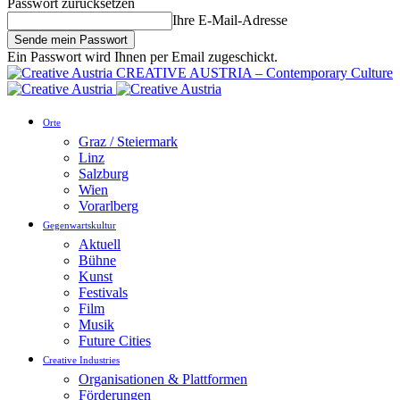
Passwort zurücksetzen
Ihre E-Mail-Adresse
Ein Passwort wird Ihnen per Email zugeschickt.
CREATIVE AUSTRIA – Contemporary Culture
Orte
Graz / Steiermark
Linz
Salzburg
Wien
Vorarlberg
Gegenwartskultur
Aktuell
Bühne
Kunst
Festivals
Film
Musik
Future Cities
Creative Industries
Organisationen & Plattformen
Förderungen