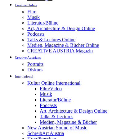
Creative Online
Film
Musik
Literatur/Bühne
Art, Architecture & Design Online
Podcasts
Talks & Lectures Online
Medien, Magazine & Bücher Online
CREATIVE AUSTRIA Magazin
Creative Austrians
Portraits
Diskurs
International
Kultur Online International
Film/Video
Musik
Literatur/Bühne
Podcasts
Art, Architecture & Design Online
Talks & Lectures
Medien, Magazine & Bücher
New Austrian Sound of Music
SchreibArt Austria
Kurzfilmschau