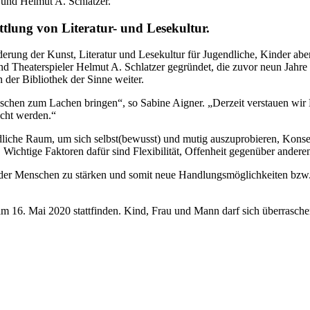
 und Helmut A. Schlatzer.
tlung von Literatur- und Lesekultur.
örderung der Kunst, Literatur und Lesekultur für Jugendliche, Kinder
nd Theaterspieler Helmut A. Schlatzer gegründet, die zuvor neun Jahr
n der Bibliothek der Sinne weiter.
hen zum Lachen bringen“, so Sabine Aigner. „Derzeit verstauen wir B
acht werden.“
liche Raum, um sich selbst(bewusst) und mutig auszuprobieren, Kons
. Wichtige Faktoren dafür sind Flexibilität, Offenheit gegenüber ande
tät der Menschen zu stärken und somit neue Handlungsmöglichkeiten bzw.
g am 16. Mai 2020 stattfinden. Kind, Frau und Mann darf sich überrasche