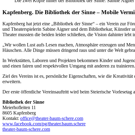
Die zwei Köpfe hinter der Bibliothek der Sinne: Sabine Aigner
Kapfenberg. Die Bibliothek der Sinne – Mobile Vermit
Kapfenberg hat jetzt eine „Bibliothek der Sinne“ – ein Verein zur F
und Theaterspielerin Sabine Aigner und dem Bibliothekar, Künstler u
Theater mussten die beiden leider schließen, die Vision dahinter lebt i
„Wir wollen Lust aufs Lesen machen, Atmosphäre erzeugen und Mensc
Häuschen. Alle Dinge müssen dringend raus und unter die Welt gebr
In Werkstätten, Laboren und Projekten bekommen Kinder und Jugend
und einen fairen und respektvollen Umgang mit anderen zu trainieren
Ziel des Vereins ist es, persönliche Eigenschaften, wie die Kreativi
erweitern.
Der erste öffentliche Vereinsauftritt wird beim Steierische Vorleseta
Bibliothek der Sinne
Meierhofleiten 11
8605 Kapfenberg
Kontakt:
office@theater-baum-schere.com
www.facebook.com/pg/theater.baum.schere
theater-baum-schere.com