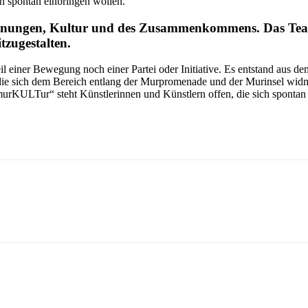
h spontan einbringen wollen.
egegnungen, Kultur und des Zusammenkommens. Das T
tzugestalten.
l einer Bewegung noch einer Partei oder Initiative. Es entstand aus 
e sich dem Bereich entlang der Murpromenade und der Murinsel widmet.
murKULTur“ steht Künstlerinnen und Künstlern offen, die sich spontan