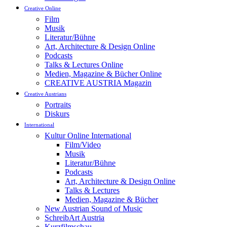
Creative Online
Film
Musik
Literatur/Bühne
Art, Architecture & Design Online
Podcasts
Talks & Lectures Online
Medien, Magazine & Bücher Online
CREATIVE AUSTRIA Magazin
Creative Austrians
Portraits
Diskurs
International
Kultur Online International
Film/Video
Musik
Literatur/Bühne
Podcasts
Art, Architecture & Design Online
Talks & Lectures
Medien, Magazine & Bücher
New Austrian Sound of Music
SchreibArt Austria
Kurzfilmschau