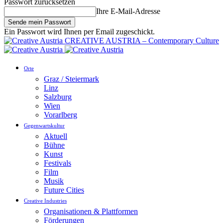
Passwort zurücksetzen
Ihre E-Mail-Adresse
Ein Passwort wird Ihnen per Email zugeschickt.
CREATIVE AUSTRIA – Contemporary Culture
Orte
Graz / Steiermark
Linz
Salzburg
Wien
Vorarlberg
Gegenwartskultur
Aktuell
Bühne
Kunst
Festivals
Film
Musik
Future Cities
Creative Industries
Organisationen & Plattformen
Förderungen