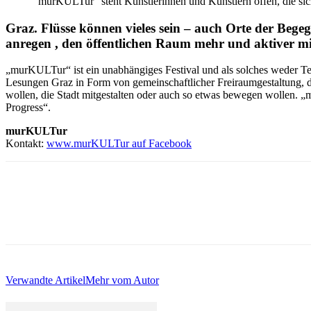
"murKULTur" steht Künstlerinnen und Künstlern offen, die sic
Graz. Flüsse können vieles sein – auch Orte der B
anregen , den öffentlichen Raum mehr und aktiver mi
„murKULTur“ ist ein unabhängiges Festival und als solches weder Tei
Lesungen Graz in Form von gemeinschaftlicher Freiraumgestaltung, di
wollen, die Stadt mitgestalten oder auch so etwas bewegen wollen. „
Progress“.
murKULTur
Kontakt:
www.murKULTur auf Facebook
Verwandte Artikel
Mehr vom Autor