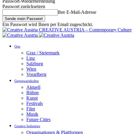
Passwort-Wiederherstellung
Passwort zurücksetzen
Ihre E-Mail-Adresse
Ein Passwort wird Ihnen per Email zugeschickt.
CREATIVE AUSTRIA – Contemporary Culture
Orte
Graz / Steiermark
Linz
Salzburg
Wien
Vorarlberg
Gegenwartskultur
Aktuell
Bühne
Kunst
Festivals
Film
Musik
Future Cities
Creative Industries
Organisationen & Plattformen