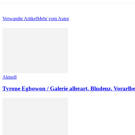
Verwandte Artikel
Mehr vom Autor
Aktuell
Tyrone Egbowon / Galerie allerart, Bludenz, Vorarlb