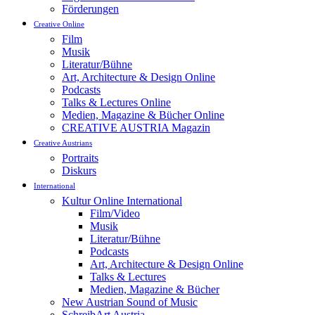
Förderungen
Creative Online
Film
Musik
Literatur/Bühne
Art, Architecture & Design Online
Podcasts
Talks & Lectures Online
Medien, Magazine & Bücher Online
CREATIVE AUSTRIA Magazin
Creative Austrians
Portraits
Diskurs
International
Kultur Online International
Film/Video
Musik
Literatur/Bühne
Podcasts
Art, Architecture & Design Online
Talks & Lectures
Medien, Magazine & Bücher
New Austrian Sound of Music
SchreibArt Austria