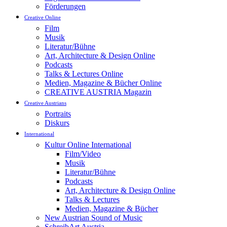
Förderungen
Creative Online
Film
Musik
Literatur/Bühne
Art, Architecture & Design Online
Podcasts
Talks & Lectures Online
Medien, Magazine & Bücher Online
CREATIVE AUSTRIA Magazin
Creative Austrians
Portraits
Diskurs
International
Kultur Online International
Film/Video
Musik
Literatur/Bühne
Podcasts
Art, Architecture & Design Online
Talks & Lectures
Medien, Magazine & Bücher
New Austrian Sound of Music
SchreibArt Austria