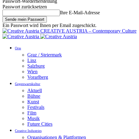
Passwort-Wiederherstellung
Passwort zurücksetzen
Ihre E-Mail-Adresse
Ein Passwort wird Ihnen per Email zugeschickt.
CREATIVE AUSTRIA – Contemporary Culture
Orte
Graz / Steiermark
Linz
Salzburg
Wien
Vorarlberg
Gegenwartskultur
Aktuell
Bühne
Kunst
Festivals
Film
Musik
Future Cities
Creative Industries
Organisationen & Plattformen