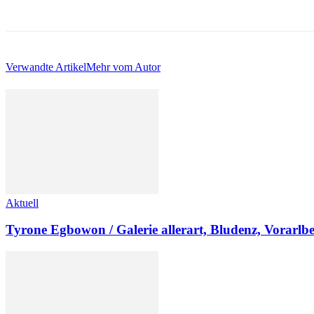
Verwandte Artikel
Mehr vom Autor
Aktuell
Tyrone Egbowon / Galerie allerart, Bludenz, Vorarlb