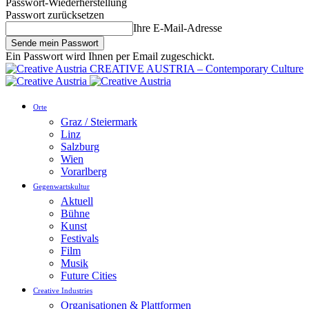
Passwort-Wiederherstellung
Passwort zurücksetzen
Ihre E-Mail-Adresse
Ein Passwort wird Ihnen per Email zugeschickt.
CREATIVE AUSTRIA – Contemporary Culture
Orte
Graz / Steiermark
Linz
Salzburg
Wien
Vorarlberg
Gegenwartskultur
Aktuell
Bühne
Kunst
Festivals
Film
Musik
Future Cities
Creative Industries
Organisationen & Plattformen