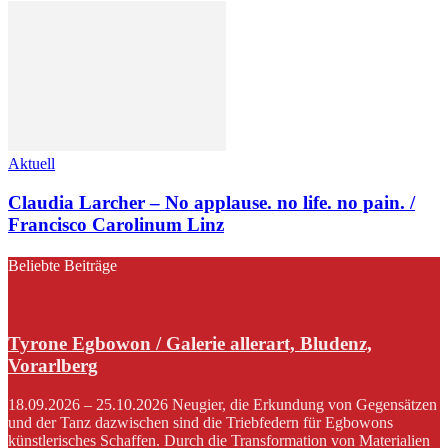
Aktuell
Claudia Larcher – No applause. no life. no pain. /
Francisco Carolinum Linz
Beliebte Beiträge
Tyrone Egbowon / Galerie allerart, Bludenz,
Vorarlberg
18.09.2026 – 25.10.2026 Neugier, die Erkundung von Gegensätzen
und der Tanz dazwischen sind die Triebfedern für Egbowons
künstlerisches Schaffen. Durch die Transformation von Materialien