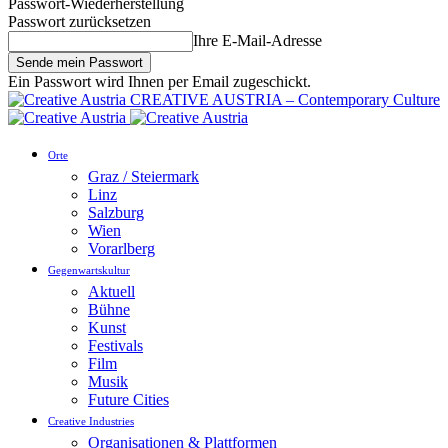
Passwort-Wiederherstellung
Passwort zurücksetzen
Ihre E-Mail-Adresse
Ein Passwort wird Ihnen per Email zugeschickt.
CREATIVE AUSTRIA – Contemporary Culture
Orte
Graz / Steiermark
Linz
Salzburg
Wien
Vorarlberg
Gegenwartskultur
Aktuell
Bühne
Kunst
Festivals
Film
Musik
Future Cities
Creative Industries
Organisationen & Plattformen