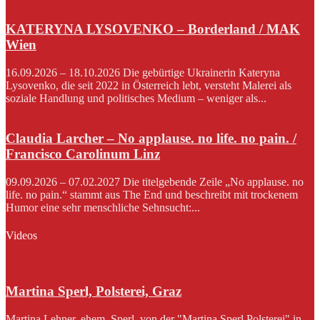
KATERYNA LYSOVENKO – Borderland / MAK
Wien
16.09.2026 – 18.10.2026 Die gebürtige Ukrainerin Kateryna
Lysovenko, die seit 2022 in Österreich lebt, versteht Malerei als
soziale Handlung und politisches Medium – weniger als...
Claudia Larcher – No applause. no life. no pain. /
Francisco Carolinum Linz
09.09.2026 – 07.02.2027 Die titelgebende Zeile „No applause. no
life. no pain.“ stammt aus The End und beschreibt mit trockenem
Humor eine sehr menschliche Sehnsucht:...
Videos
Martina Sperl, Polsterei, Graz
Martina Lehner, ehem. Sperl, von der "Martina Sperl Polsterei" in