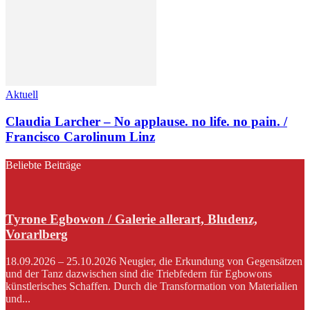
Aktuell
Claudia Larcher – No applause. no life. no pain. /
Francisco Carolinum Linz
Beliebte Beiträge
Tyrone Egbowon / Galerie allerart, Bludenz,
Vorarlberg
18.09.2026 – 25.10.2026 Neugier, die Erkundung von Gegensätzen
und der Tanz dazwischen sind die Triebfedern für Egbowons
künstlerisches Schaffen. Durch die Transformation von Materialien
und...