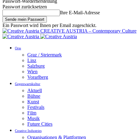
Passwort-Wiederherstellung
Passwort zurücksetzen
Ihre E-Mail-Adresse
Ein Passwort wird Ihnen per Email zugeschickt.
CREATIVE AUSTRIA – Contemporary Culture
Orte
Graz / Steiermark
Linz
Salzburg
Wien
Vorarlberg
Gegenwartskultur
Aktuell
Bühne
Kunst
Festivals
Film
Musik
Future Cities
Creative Industries
Organisationen & Plattformen