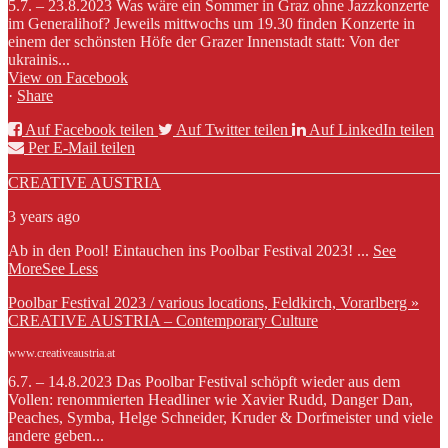
5.7. – 23.8.2023 Was wäre ein Sommer in Graz ohne Jazzkonzerte
im Generalihof? Jeweils mittwochs um 19.30 finden Konzerte in
einem der schönsten Höfe der Grazer Innenstadt statt: Von der
ukrainis...
View on Facebook
·
Share
Auf Facebook teilen
Auf Twitter teilen
Auf LinkedIn teilen
Per E-Mail teilen
CREATIVE AUSTRIA
3 years ago
Ab in den Pool! Eintauchen ins Poolbar Festival 2023!
...
See
More
See Less
Poolbar Festival 2023 / various locations, Feldkirch, Vorarlberg »
CREATIVE AUSTRIA – Contemporary Culture
www.creativeaustria.at
6.7. – 14.8.2023 Das Poolbar Festival schöpft wieder aus dem
Vollen: renommierten Headliner wie Xavier Rudd, Danger Dan,
Peaches, Symba, Helge Schneider, Kruder & Dorfmeister und viele
andere geben...