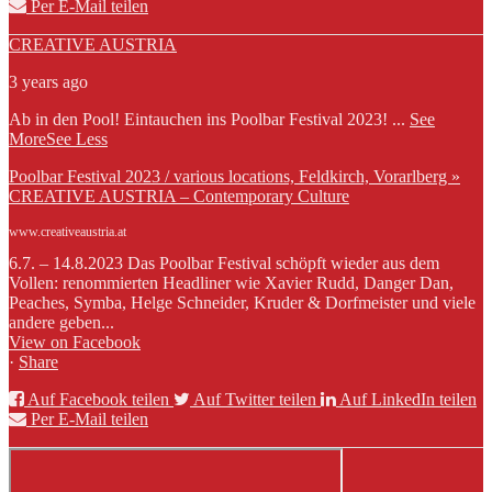
Per E-Mail teilen
CREATIVE AUSTRIA
3 years ago
Ab in den Pool! Eintauchen ins Poolbar Festival 2023!
...
See
More
See Less
Poolbar Festival 2023 / various locations, Feldkirch, Vorarlberg »
CREATIVE AUSTRIA – Contemporary Culture
www.creativeaustria.at
6.7. – 14.8.2023 Das Poolbar Festival schöpft wieder aus dem
Vollen: renommierten Headliner wie Xavier Rudd, Danger Dan,
Peaches, Symba, Helge Schneider, Kruder & Dorfmeister und viele
andere geben...
View on Facebook
·
Share
Auf Facebook teilen
Auf Twitter teilen
Auf LinkedIn teilen
Per E-Mail teilen