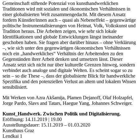
Gemeinschaft stiftende Potenzial von kunsthandwerklichen
Traditionen wird mit sozialen und ökonomischen Verhältnissen in
einer globalisierten Welt zusammengedacht. Mit diesem Ansatz
fordern Künstler/innen auch – quasi als Nebeneffekt – gegenwärtige
politische Instrumentalisierungen von Heimat, Volk, Volkskunst und
Tradition heraus. Die Arbeiten zeigen, wie sehr sich lokale
Identifikationen und globale Entwicklungen längst ineinander
geschoben haben. Sie fragen aber darüber hinaus – ohne Verklärung
–, wie sich unter den gegenwärtigen ökonomischen Verhältnissen
noch ein „handwerkliches“ Verhältnis der Arbeitenden zu den
Gegenständen ihrer Arbeit denken und umsetzen lässt. Dieser
Ansatz setzt sich nicht nur über kulturelle Grenzen hinweg, sondern
verbindet auch analoge und digitale Welten. Es scheint sogar so zu
sein – so die These –, dass der globalisierte Blick für handwerkliche
Spezifika und den potenziellen Verlust an altem und lokalem Wissen
sensibilisiert.
Mit Werken von Azra Akšamija, Plamen Dejanoff, Olaf Holzapfel,
Jorge Pardo, Slavs and Tatars, Haegue Yang, Johannes Schweiger.
Kunst_Handwerk. Zwischen Politik und Digitalisierung.
Eröffnung: 14.11.2019 | 19.00
Ausstellungsdauer: 15.11.2019 – 01.03.2020
Kunsthaus Graz
Lendkai 1