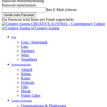
Passwort-Wiederherstellung
Passwort zurücksetzen
Ihre E-Mail-Adresse
Ein Passwort wird Ihnen per Email zugeschickt.
CREATIVE AUSTRIA – Contemporary Culture
Orte
Graz / Steiermark
Linz
Salzburg
Wien
Vorarlberg
Gegenwartskultur
Aktuell
Bühne
Kunst
Festivals
Film
Musik
Future Cities
Creative Industries
Organisationen & Plattformen