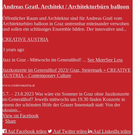
Andreas Gratl, Architekt / Architekturbüro balloon
Öffentlicher Raum und Architektur sind für Andreas Gratl vom
Architekturbüro balloon in Graz untrennbar miteinander verwoben
und sollen ein schlüssiges Ensemble bilden. Der innovative und...
CREATIVE AUSTRIA
3 years ago
Jazz in Graz - Mittwochs im Generalihof!
...
See More
See Less
Jazzkonzerte im Generalihof 2023/ Graz, Steiermark » CREATIVE
AUSTRIA – Contemporary Culture
www.creativeaustria.at
5.7. – 23.8.2023 Was wäre ein Sommer in Graz ohne Jazzkonzerte
im Generalihof? Jeweils mittwochs um 19.30 finden Konzerte in
einem der schönsten Höfe der Grazer Innenstadt statt: Von der
ukrainis...
View on Facebook
·
Share
Auf Facebook teilen
Auf Twitter teilen
Auf LinkedIn teilen