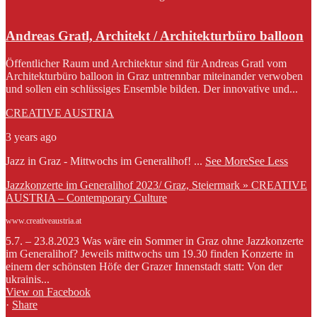
Andreas Gratl, Architekt / Architekturbüro balloon
Öffentlicher Raum und Architektur sind für Andreas Gratl vom
Architekturbüro balloon in Graz untrennbar miteinander verwoben
und sollen ein schlüssiges Ensemble bilden. Der innovative und...
CREATIVE AUSTRIA
3 years ago
Jazz in Graz - Mittwochs im Generalihof!
...
See More
See Less
Jazzkonzerte im Generalihof 2023/ Graz, Steiermark » CREATIVE
AUSTRIA – Contemporary Culture
www.creativeaustria.at
5.7. – 23.8.2023 Was wäre ein Sommer in Graz ohne Jazzkonzerte
im Generalihof? Jeweils mittwochs um 19.30 finden Konzerte in
einem der schönsten Höfe der Grazer Innenstadt statt: Von der
ukrainis...
View on Facebook
·
Share