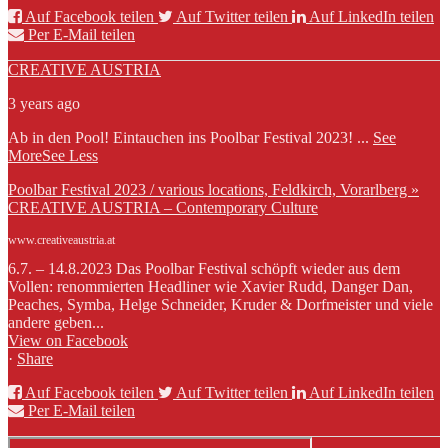
Auf Facebook teilen
Auf Twitter teilen
Auf LinkedIn teilen
Per E-Mail teilen
CREATIVE AUSTRIA
3 years ago
Ab in den Pool! Eintauchen ins Poolbar Festival 2023!
...
See
More
See Less
Poolbar Festival 2023 / various locations, Feldkirch, Vorarlberg »
CREATIVE AUSTRIA – Contemporary Culture
www.creativeaustria.at
6.7. – 14.8.2023 Das Poolbar Festival schöpft wieder aus dem
Vollen: renommierten Headliner wie Xavier Rudd, Danger Dan,
Peaches, Symba, Helge Schneider, Kruder & Dorfmeister und viele
andere geben...
View on Facebook
·
Share
Auf Facebook teilen
Auf Twitter teilen
Auf LinkedIn teilen
Per E-Mail teilen