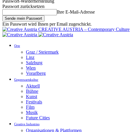
Passwort-Wiederherstellung
Passwort zurücksetzen
Ihre E-Mail-Adresse
Ein Passwort wird Ihnen per Email zugeschickt.
CREATIVE AUSTRIA – Contemporary Culture
Orte
Graz / Steiermark
Linz
Salzburg
Wien
Vorarlberg
Gegenwartskultur
Aktuell
Bühne
Kunst
Festivals
Film
Musik
Future Cities
Creative Industries
Organisationen & Plattformen