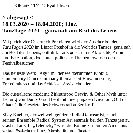
Kibbutz CDC © Eyal Hirsch
> abgesagt <
18.03.2020 – 18.04.2020; Linz.
TanzTage 2020 – ganz nah am Beat des Lebens.
Mit gleich vier Österreich Premieren wird der Zuseher bei den
TanzTagen 2020
im Linzer Posthof in die Welt des Tanzes, ganz nah
am Beat des Lebens, entführt. Tanz gepaart mit Akrobatik, Anmut
und Faszination, doch auch politische Themen erwarten den
Festivalbesucher.
Das neueste Werk „Asylum“ der weltberühmten Kibbuz
Contempory Dance Company thematisiert Einwanderung,
Fremdenhass und das Schicksal Asylsuchender.
Die australische moderne Zirkutruppe Gravity & Other Myth unter
Leitung von Darcy Grant hebt mit ihrer jüngsten Kreation „Out of
Chaos“ die Gesetzte des Schwerkraft außer Kraft.
Shay Kuebler, der weltweit gefeierte Indie-Danceartist, ist mit
seinem Ensemble Radical System Art erstmals bei den Tanztagen zu
Gast in Linz. In „Telemetry“ wird die Bühne zur bunten Arena aus
zeitgenössischem Tanz, Akrobatik und Theater.