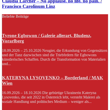
Claudia Larcher – No applause. no life. no pain. /
Francisco Carolinum Linz
Beliebte Beiträge
Tyrone Egbowon / Galerie allerart, Bludenz,
Vorarlberg
18.09.2026 – 25.10.2026 Neugier, die Erkundung von Gegensätzen
und der Tanz dazwischen sind die Triebfedern für Egbowons
künstlerisches Schaffen. Durch die Transformation von Materialien
und...
KATERYNA LYSOVENKO – Borderland / MAK
Wien
16.09.2026 – 18.10.2026 Die gebürtige Ukrainerin Kateryna
Lysovenko, die seit 2022 in Österreich lebt, versteht Malerei als
soziale Handlung und politisches Medium – weniger als...