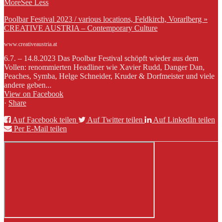
More
See Less
Poolbar Festival 2023 / various locations, Feldkirch, Vorarlberg »
CREATIVE AUSTRIA – Contemporary Culture
www.creativeaustria.at
6.7. – 14.8.2023 Das Poolbar Festival schöpft wieder aus dem
Vollen: renommierten Headliner wie Xavier Rudd, Danger Dan,
Peaches, Symba, Helge Schneider, Kruder & Dorfmeister und viele
andere geben...
View on Facebook
·
Share
Auf Facebook teilen
Auf Twitter teilen
Auf LinkedIn teilen
Per E-Mail teilen