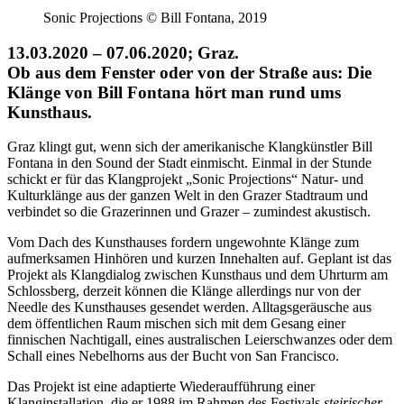
Sonic Projections © Bill Fontana, 2019
13.03.2020 – 07.06.2020; Graz.
Ob aus dem Fenster oder von der Straße aus: Die
Klänge von Bill Fontana hört man rund ums
Kunsthaus.
Graz klingt gut, wenn sich der amerikanische Klangkünstler Bill
Fontana in den Sound der Stadt einmischt. Einmal in der Stunde
schickt er für das Klangprojekt „Sonic Projections“ Natur- und
Kulturklänge aus der ganzen Welt in den Grazer Stadtraum und
verbindet so die Grazerinnen und Grazer – zumindest akustisch.
Vom Dach des Kunsthauses fordern ungewohnte Klänge zum
aufmerksamen Hinhören und kurzen Innehalten auf. Geplant ist das
Projekt als Klangdialog zwischen Kunsthaus und dem Uhrturm am
Schlossberg, derzeit können die Klänge allerdings nur von der
Needle des Kunsthauses gesendet werden. Alltagsgeräusche aus
dem öffentlichen Raum mischen sich mit dem Gesang einer
finnischen Nachtigall, eines australischen Leierschwanzes oder dem
Schall eines Nebelhorns aus der Bucht von San Francisco.
Das Projekt ist eine adaptierte Wiederaufführung einer
Klanginstallation, die er 1988 im Rahmen des Festivals
steirischer