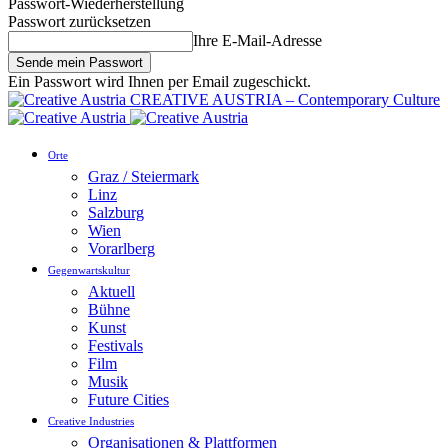
Passwort-Wiederherstellung
Passwort zurücksetzen
Ihre E-Mail-Adresse
Ein Passwort wird Ihnen per Email zugeschickt.
CREATIVE AUSTRIA – Contemporary Culture
Orte
Graz / Steiermark
Linz
Salzburg
Wien
Vorarlberg
Gegenwartskultur
Aktuell
Bühne
Kunst
Festivals
Film
Musik
Future Cities
Creative Industries
Organisationen & Plattformen