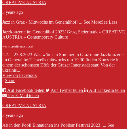
CREATIVE AUSTRIA
3 years ago
Jazz in Graz - Mittwochs im Generalihof!
...
See More
See Less
Jazzkonzerte im Generalihof 2023/ Graz, Steiermark » CREATIVE
AUSTRIA – Contemporary Culture
www.creativeaustria.at
5.7. – 23.8.2023 Was wäre ein Sommer in Graz ohne Jazzkonzerte
im Generalihof? Jeweils mittwochs um 19.30 finden Konzerte in
einem der schönsten Höfe der Grazer Innenstadt statt: Von der
ukrainis...
View on Facebook
·
Share
Auf Facebook teilen
Auf Twitter teilen
Auf LinkedIn teilen
Per E-Mail teilen
CREATIVE AUSTRIA
3 years ago
Ab in den Pool! Eintauchen ins Poolbar Festival 2023!
...
See