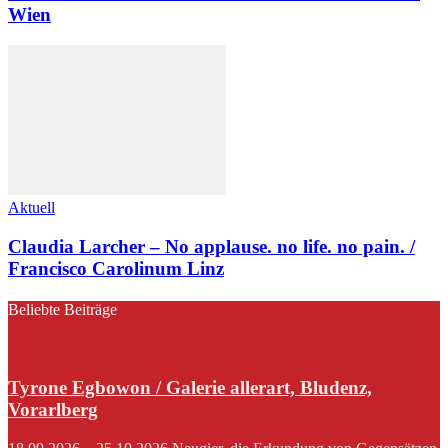
Wien
Aktuell
Claudia Larcher – No applause. no life. no pain. /
Francisco Carolinum Linz
Beliebte Beiträge
Tyrone Egbowon / Galerie allerart, Bludenz,
Vorarlberg