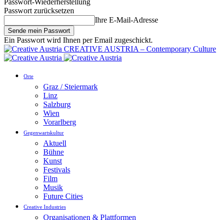
Passwort-Wiederherstellung
Passwort zurücksetzen
Ihre E-Mail-Adresse
Ein Passwort wird Ihnen per Email zugeschickt.
CREATIVE AUSTRIA – Contemporary Culture
Orte
Graz / Steiermark
Linz
Salzburg
Wien
Vorarlberg
Gegenwartskultur
Aktuell
Bühne
Kunst
Festivals
Film
Musik
Future Cities
Creative Industries
Organisationen & Plattformen