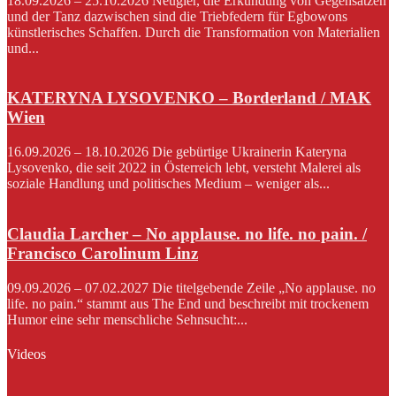
18.09.2026 – 25.10.2026 Neugier, die Erkundung von Gegensätzen
und der Tanz dazwischen sind die Triebfedern für Egbowons
künstlerisches Schaffen. Durch die Transformation von Materialien
und...
KATERYNA LYSOVENKO – Borderland / MAK
Wien
16.09.2026 – 18.10.2026 Die gebürtige Ukrainerin Kateryna
Lysovenko, die seit 2022 in Österreich lebt, versteht Malerei als
soziale Handlung und politisches Medium – weniger als...
Claudia Larcher – No applause. no life. no pain. /
Francisco Carolinum Linz
09.09.2026 – 07.02.2027 Die titelgebende Zeile „No applause. no
life. no pain.“ stammt aus The End und beschreibt mit trockenem
Humor eine sehr menschliche Sehnsucht:...
Videos