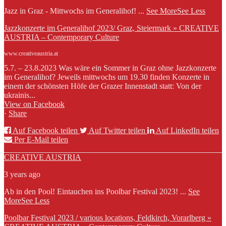
Jazz in Graz - Mittwochs im Generalihof!
...
See More
See Less
Jazzkonzerte im Generalihof 2023/ Graz, Steiermark » CREATIVE
AUSTRIA – Contemporary Culture
www.creativeaustria.at
5.7. – 23.8.2023 Was wäre ein Sommer in Graz ohne Jazzkonzerte
im Generalihof? Jeweils mittwochs um 19.30 finden Konzerte in
einem der schönsten Höfe der Grazer Innenstadt statt: Von der
ukrainis...
View on Facebook
·
Share
Auf Facebook teilen
Auf Twitter teilen
Auf LinkedIn teilen
Per E-Mail teilen
CREATIVE AUSTRIA
3 years ago
Ab in den Pool! Eintauchen ins Poolbar Festival 2023!
...
See
More
See Less
Poolbar Festival 2023 / various locations, Feldkirch, Vorarlberg »