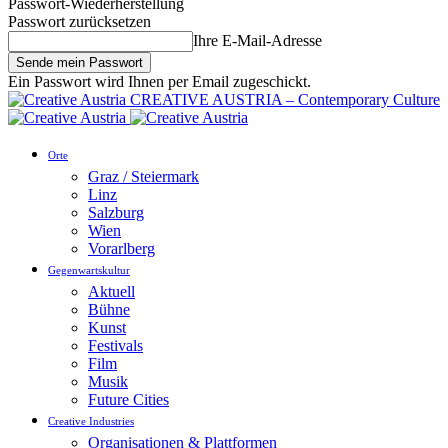
Passwort-Wiederherstellung
Passwort zurücksetzen
Ihre E-Mail-Adresse
Ein Passwort wird Ihnen per Email zugeschickt.
CREATIVE AUSTRIA – Contemporary Culture
Orte
Graz / Steiermark
Linz
Salzburg
Wien
Vorarlberg
Gegenwartskultur
Aktuell
Bühne
Kunst
Festivals
Film
Musik
Future Cities
Creative Industries
Organisationen & Plattformen