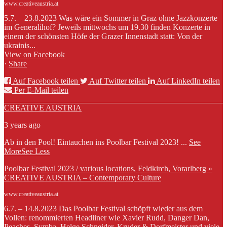
www.creativeaustria.at
5.7. – 23.8.2023 Was wäre ein Sommer in Graz ohne Jazzkonzerte
im Generalihof? Jeweils mittwochs um 19.30 finden Konzerte in
einem der schönsten Höfe der Grazer Innenstadt statt: Von der
ukrainis...
View on Facebook
·
Share
Auf Facebook teilen
Auf Twitter teilen
Auf LinkedIn teilen
Per E-Mail teilen
CREATIVE AUSTRIA
3 years ago
Ab in den Pool! Eintauchen ins Poolbar Festival 2023!
...
See
More
See Less
Poolbar Festival 2023 / various locations, Feldkirch, Vorarlberg »
CREATIVE AUSTRIA – Contemporary Culture
www.creativeaustria.at
6.7. – 14.8.2023 Das Poolbar Festival schöpft wieder aus dem
Vollen: renommierten Headliner wie Xavier Rudd, Danger Dan,
Peaches, Symba, Helge Schneider, Kruder & Dorfmeister und viele