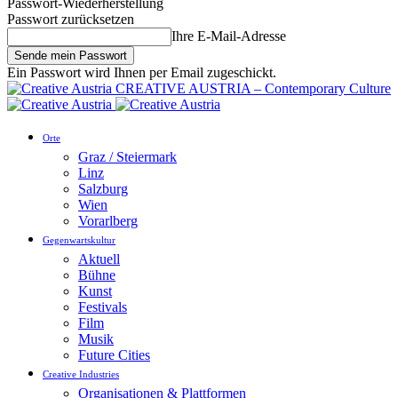
Passwort-Wiederherstellung
Passwort zurücksetzen
Ihre E-Mail-Adresse
Ein Passwort wird Ihnen per Email zugeschickt.
CREATIVE AUSTRIA – Contemporary Culture
Orte
Graz / Steiermark
Linz
Salzburg
Wien
Vorarlberg
Gegenwartskultur
Aktuell
Bühne
Kunst
Festivals
Film
Musik
Future Cities
Creative Industries
Organisationen & Plattformen