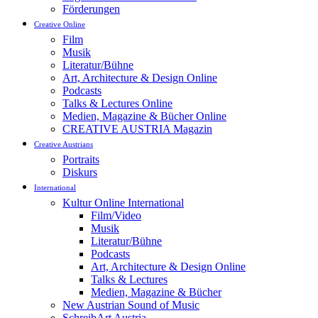
Förderungen
Creative Online
Film
Musik
Literatur/Bühne
Art, Architecture & Design Online
Podcasts
Talks & Lectures Online
Medien, Magazine & Bücher Online
CREATIVE AUSTRIA Magazin
Creative Austrians
Portraits
Diskurs
International
Kultur Online International
Film/Video
Musik
Literatur/Bühne
Podcasts
Art, Architecture & Design Online
Talks & Lectures
Medien, Magazine & Bücher
New Austrian Sound of Music
SchreibArt Austria