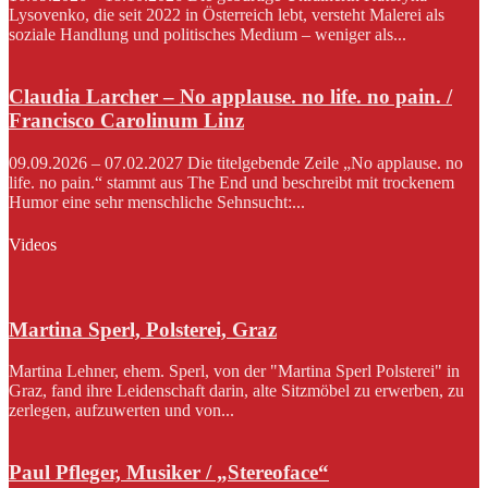
Lysovenko, die seit 2022 in Österreich lebt, versteht Malerei als
soziale Handlung und politisches Medium – weniger als...
Claudia Larcher – No applause. no life. no pain. /
Francisco Carolinum Linz
09.09.2026 – 07.02.2027 Die titelgebende Zeile „No applause. no
life. no pain.“ stammt aus The End und beschreibt mit trockenem
Humor eine sehr menschliche Sehnsucht:...
Videos
Martina Sperl, Polsterei, Graz
Martina Lehner, ehem. Sperl, von der "Martina Sperl Polsterei" in
Graz, fand ihre Leidenschaft darin, alte Sitzmöbel zu erwerben, zu
zerlegen, aufzuwerten und von...
Paul Pfleger, Musiker / „Stereoface“