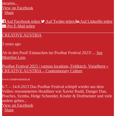
ukrainis...
View on Facebook
·
Share
Auf Facebook teilen
Auf Twitter teilen
Auf LinkedIn teilen
Per E-Mail teilen
CREATIVE AUSTRIA
3 years ago
Ab in den Pool! Eintauchen ins Poolbar Festival 2023!
...
See
More
See Less
Poolbar Festival 2023 / various locations, Feldkirch, Vorarlberg »
CREATIVE AUSTRIA – Contemporary Culture
www.creativeaustria.at
6.7. – 14.8.2023 Das Poolbar Festival schöpft wieder aus dem
Vollen: renommierten Headliner wie Xavier Rudd, Danger Dan,
Peaches, Symba, Helge Schneider, Kruder & Dorfmeister und viele
andere geben...
View on Facebook
·
Share