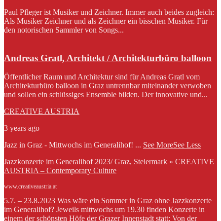
Paul Pfleger ist Musiker und Zeichner. Immer auch beides zugleich:
Als Musiker Zeichner und als Zeichner ein bisschen Musiker. Für
den notorischen Sammler von Songs...
Andreas Gratl, Architekt / Architekturbüro balloon
Öffentlicher Raum und Architektur sind für Andreas Gratl vom
Architekturbüro balloon in Graz untrennbar miteinander verwoben
und sollen ein schlüssiges Ensemble bilden. Der innovative und...
CREATIVE AUSTRIA
3 years ago
Jazz in Graz - Mittwochs im Generalihof!
...
See More
See Less
Jazzkonzerte im Generalihof 2023/ Graz, Steiermark » CREATIVE
AUSTRIA – Contemporary Culture
www.creativeaustria.at
5.7. – 23.8.2023 Was wäre ein Sommer in Graz ohne Jazzkonzerte
im Generalihof? Jeweils mittwochs um 19.30 finden Konzerte in
einem der schönsten Höfe der Grazer Innenstadt statt: Von der