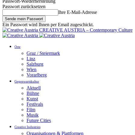
Passwort-Wiederherstellung
Passwort zurücksetzen
Ihre E-Mail-Adresse
Ein Passwort wird Ihnen per Email zugeschickt.
CREATIVE AUSTRIA – Contemporary Culture
Orte
Graz / Steiermark
Linz
Salzburg
Wien
Vorarlberg
Gegenwartskultur
Aktuell
Bühne
Kunst
Festivals
Film
Musik
Future Cities
Creative Industries
Organisationen & Plattformen