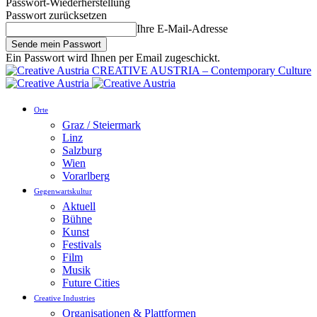
Passwort-Wiederherstellung
Passwort zurücksetzen
Ihre E-Mail-Adresse
Ein Passwort wird Ihnen per Email zugeschickt.
CREATIVE AUSTRIA – Contemporary Culture
Orte
Graz / Steiermark
Linz
Salzburg
Wien
Vorarlberg
Gegenwartskultur
Aktuell
Bühne
Kunst
Festivals
Film
Musik
Future Cities
Creative Industries
Organisationen & Plattformen