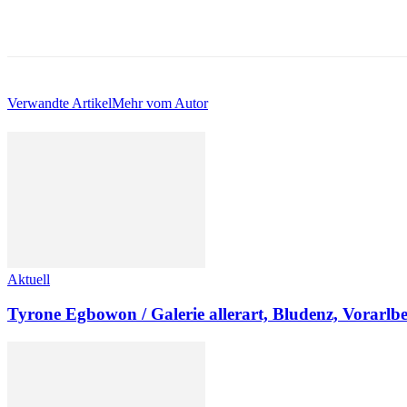
Verwandte Artikel
Mehr vom Autor
Aktuell
Tyrone Egbowon / Galerie allerart, Bludenz, Vorarlb