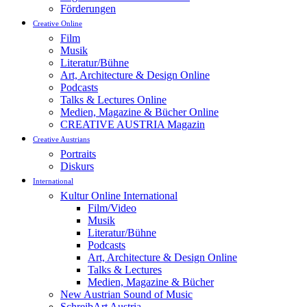
Förderungen
Creative Online
Film
Musik
Literatur/Bühne
Art, Architecture & Design Online
Podcasts
Talks & Lectures Online
Medien, Magazine & Bücher Online
CREATIVE AUSTRIA Magazin
Creative Austrians
Portraits
Diskurs
International
Kultur Online International
Film/Video
Musik
Literatur/Bühne
Podcasts
Art, Architecture & Design Online
Talks & Lectures
Medien, Magazine & Bücher
New Austrian Sound of Music
SchreibArt Austria