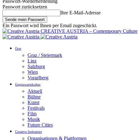
Passwort-Wiederherstellung
Passwort zurücksetzen
Ihre E-Mail-Adresse
Ein Passwort wird Ihnen per Email zugeschickt.
CREATIVE AUSTRIA – Contemporary Culture
Orte
Graz / Steiermark
Linz
Salzburg
Wien
Vorarlberg
Gegenwartskultur
Aktuell
Bühne
Kunst
Festivals
Film
Musik
Future Cities
Creative Industries
Organisationen & Plattformen