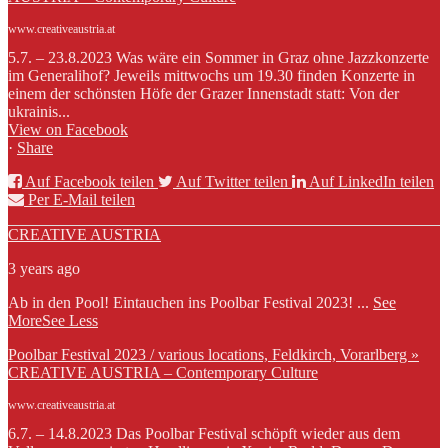
www.creativeaustria.at
5.7. – 23.8.2023 Was wäre ein Sommer in Graz ohne Jazzkonzerte
im Generalihof? Jeweils mittwochs um 19.30 finden Konzerte in
einem der schönsten Höfe der Grazer Innenstadt statt: Von der
ukrainis...
View on Facebook
·
Share
Auf Facebook teilen
Auf Twitter teilen
Auf LinkedIn teilen
Per E-Mail teilen
CREATIVE AUSTRIA
3 years ago
Ab in den Pool! Eintauchen ins Poolbar Festival 2023!
...
See
More
See Less
Poolbar Festival 2023 / various locations, Feldkirch, Vorarlberg »
CREATIVE AUSTRIA – Contemporary Culture
www.creativeaustria.at
6.7. – 14.8.2023 Das Poolbar Festival schöpft wieder aus dem