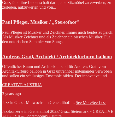
Graz, fand ihre Leidenschaft darin, alte Sitzmöbel zu erwerben, zu
zerlegen, aufzuwerten und von...
Paul Pfleger, Musiker / „Stereoface“
Paul Pfleger ist Musiker und Zeichner. Immer auch beides zugleich:
Als Musiker Zeichner und als Zeichner ein bisschen Musiker. Für
den notorischen Sammler von Songs...
Andreas Gratl, Architekt / Architekturbüro balloon
Öffentlicher Raum und Architektur sind für Andreas Gratl vom
Architekturbüro balloon in Graz untrennbar miteinander verwoben
und sollen ein schlüssiges Ensemble bilden. Der innovative und...
CREATIVE AUSTRIA
3 years ago
Jazz in Graz - Mittwochs im Generalihof!
...
See More
See Less
Jazzkonzerte im Generalihof 2023/ Graz, Steiermark » CREATIVE
AUSTRIA – Contemporary Culture