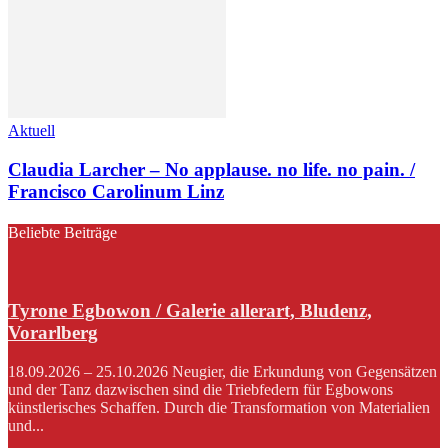
Aktuell
Claudia Larcher – No applause. no life. no pain. /
Francisco Carolinum Linz
Beliebte Beiträge
Tyrone Egbowon / Galerie allerart, Bludenz,
Vorarlberg
18.09.2026 – 25.10.2026 Neugier, die Erkundung von Gegensätzen
und der Tanz dazwischen sind die Triebfedern für Egbowons
künstlerisches Schaffen. Durch die Transformation von Materialien
und...