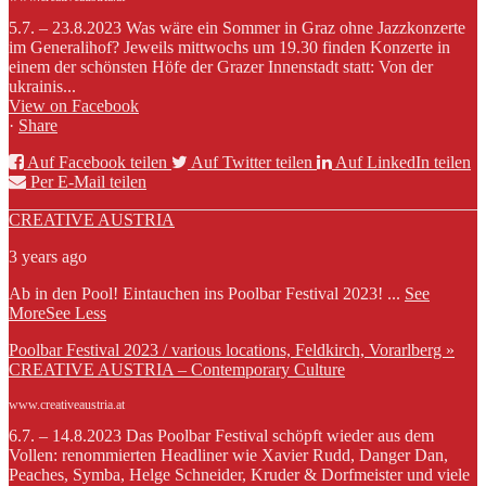
5.7. – 23.8.2023 Was wäre ein Sommer in Graz ohne Jazzkonzerte
im Generalihof? Jeweils mittwochs um 19.30 finden Konzerte in
einem der schönsten Höfe der Grazer Innenstadt statt: Von der
ukrainis...
View on Facebook
·
Share
Auf Facebook teilen
Auf Twitter teilen
Auf LinkedIn teilen
Per E-Mail teilen
CREATIVE AUSTRIA
3 years ago
Ab in den Pool! Eintauchen ins Poolbar Festival 2023!
...
See
More
See Less
Poolbar Festival 2023 / various locations, Feldkirch, Vorarlberg »
CREATIVE AUSTRIA – Contemporary Culture
www.creativeaustria.at
6.7. – 14.8.2023 Das Poolbar Festival schöpft wieder aus dem
Vollen: renommierten Headliner wie Xavier Rudd, Danger Dan,
Peaches, Symba, Helge Schneider, Kruder & Dorfmeister und viele