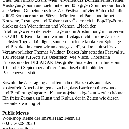
Unter dem Motto „Ganz Wien“ erweitert das Donauinselfest seinen
Austragungsraum und zieht mit einer 80-tägigen Sommertour durch
alle Wiener Gemeindebezirke. Als Festival auf vier Rädern hält die
#dif20 Sommertour an Plätzen, Märkten und Parks und bringt
Konzerte, Lesungen und Kabarett aus Österreich in Pop-Up-Format
direkt zu den Wienerinnen und Wienern. „Nach den
Erfahrungswerten der ersten Tage und in Abstimmung mit unserem
COVID-19-Beirat können wir nun freitags nicht nur die Acts der
nächsten Tage ankündigen, sondern auch die konkreten Spieltage
und Bezirke, in denen wir unterwegs sind“, so Donauinselfest-
Verantwortlicher Thomas Waldner. Dieses Jahr setzt das Festival zu
100 Prozent auf Acts aus Österreich, wie Viech, Thorsteinn
Einarsson oder DELADAP. Das große Finale der Tour findet am
19. und 20 September auf der Donauinsel mit limitierter
Besucherzahl statt.
Sowohl die Austragung an öffentlichen Plätzen als auch das
kostenfreie Angebot tragen dazu bei, dass Barrieren überwunden
und Berührungsängste zu Kulturprojekten abgebaut werden können.
Ein freier Zugang zu Kunst und Kultur, der in Zeiten wie diesen
besonders wichtig ist.
Public Moves
Workshop-Reihe des ImPulsTanz-Festivals
09.07-30.08.2020
Various locations