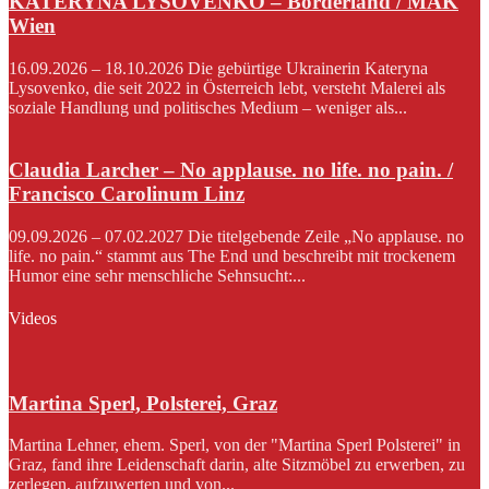
KATERYNA LYSOVENKO – Borderland / MAK
Wien
16.09.2026 – 18.10.2026 Die gebürtige Ukrainerin Kateryna
Lysovenko, die seit 2022 in Österreich lebt, versteht Malerei als
soziale Handlung und politisches Medium – weniger als...
Claudia Larcher – No applause. no life. no pain. /
Francisco Carolinum Linz
09.09.2026 – 07.02.2027 Die titelgebende Zeile „No applause. no
life. no pain.“ stammt aus The End und beschreibt mit trockenem
Humor eine sehr menschliche Sehnsucht:...
Videos
Martina Sperl, Polsterei, Graz
Martina Lehner, ehem. Sperl, von der "Martina Sperl Polsterei" in
Graz, fand ihre Leidenschaft darin, alte Sitzmöbel zu erwerben, zu
zerlegen, aufzuwerten und von...