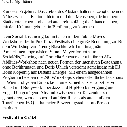
beschäftigt hätten.
Kurioses Ergebnis: Das Gebot des Abstandhaltens erzeugt eine neue
Nähe zwischen Kulturanbietern und den Menschen, die in einem
Stadtviertel leben und dabei auch rein zufällig die Chance haben,
mit den Kulturangeboten in Berührung zu kommen.
Dem Social Distancing kommt auch in den Public Moves
Workshops des ImPulsTanz- Festivals eine große Bedeutung zu. Bei
dem Workshop von Georg Blaschke wird mit imaginären
PartnerInnen improvisiert, Simon Mayer fordert zum
Social(dis)Dancing auf, Cornelia Scheuer sucht in ihrem All-
Abilities-Workshop nach neuen Formen der intensiven Begegnung
ohne Berührungen und Doris Uhlich verströmt gemeinsam mit DJ
Boris Kopeinig auf Distanz Energie. Mit einem ausgedehnten
Programm beleben die 296 Workshops sieben öffentliche Locations
in Wien und geben Einblicke in unterschiedlichste Tanzstile, von
Ballett und Bodywork über Jazz und HipHop bis Voguing und
Yoga. Um genügend Abstand zwischen den Tanzenden zu
garantieren, werden sowohl auf den Rasen- als auch auf den
Tanzflächen 16 Quadratmeter Bewegungsradius pro Person
markiert.
Festival im Grätzl