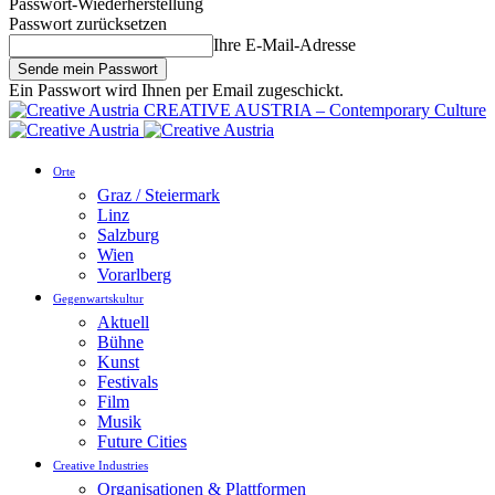
Passwort-Wiederherstellung
Passwort zurücksetzen
Ihre E-Mail-Adresse
Ein Passwort wird Ihnen per Email zugeschickt.
CREATIVE AUSTRIA – Contemporary Culture
Orte
Graz / Steiermark
Linz
Salzburg
Wien
Vorarlberg
Gegenwartskultur
Aktuell
Bühne
Kunst
Festivals
Film
Musik
Future Cities
Creative Industries
Organisationen & Plattformen