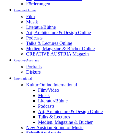
Förderungen
Creative Online
Film
Musik
Literatur/Bühne
Art, Architecture & Design Online
Podcasts
Talks & Lectures Online
Medien, Magazine & Bücher Online
CREATIVE AUSTRIA Magazin
Creative Austrians
Portraits
Diskurs
International
Kultur Online International
Film/Video
Musik
Literatur/Bühne
Podcasts
Art, Architecture & Design Online
Talks & Lectures
Medien, Magazine & Bücher
New Austrian Sound of Music
SchreibArt Austria