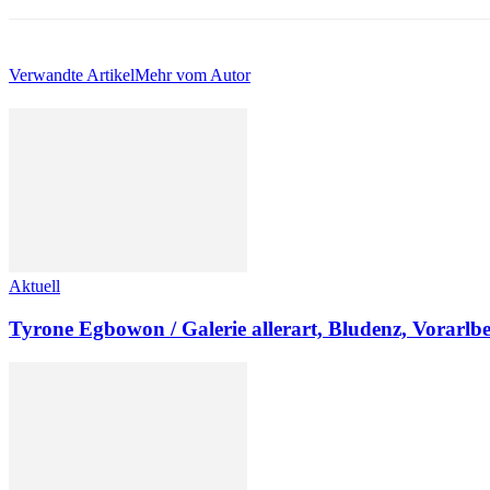
Verwandte Artikel
Mehr vom Autor
Aktuell
Tyrone Egbowon / Galerie allerart, Bludenz, Vorarlb