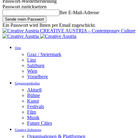
Passwort-Wiederherstellung
Passwort zurücksetzen
Ihre E-Mail-Adresse
Ein Passwort wird Ihnen per Email zugeschickt.
CREATIVE AUSTRIA – Contemporary Culture
Orte
Graz / Steiermark
Linz
Salzburg
Wien
Vorarlberg
Gegenwartskultur
Aktuell
Bühne
Kunst
Festivals
Film
Musik
Future Cities
Creative Industries
Organisationen & Plattformen