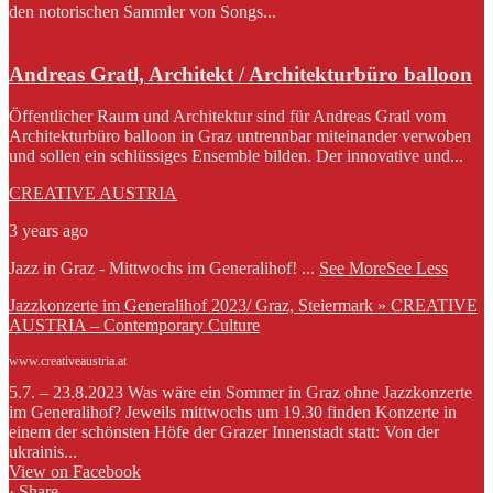
den notorischen Sammler von Songs...
Andreas Gratl, Architekt / Architekturbüro balloon
Öffentlicher Raum und Architektur sind für Andreas Gratl vom
Architekturbüro balloon in Graz untrennbar miteinander verwoben
und sollen ein schlüssiges Ensemble bilden. Der innovative und...
CREATIVE AUSTRIA
3 years ago
Jazz in Graz - Mittwochs im Generalihof!
...
See More
See Less
Jazzkonzerte im Generalihof 2023/ Graz, Steiermark » CREATIVE
AUSTRIA – Contemporary Culture
www.creativeaustria.at
5.7. – 23.8.2023 Was wäre ein Sommer in Graz ohne Jazzkonzerte
im Generalihof? Jeweils mittwochs um 19.30 finden Konzerte in
einem der schönsten Höfe der Grazer Innenstadt statt: Von der
ukrainis...
View on Facebook
·
Share