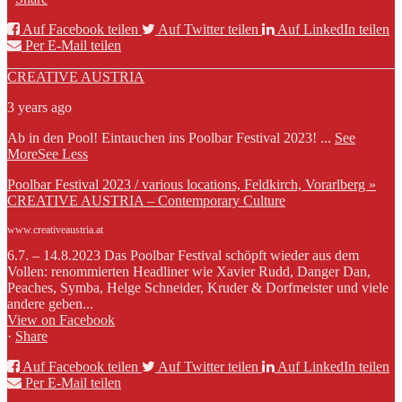
Auf Facebook teilen
Auf Twitter teilen
Auf LinkedIn teilen
Per E-Mail teilen
CREATIVE AUSTRIA
3 years ago
Ab in den Pool! Eintauchen ins Poolbar Festival 2023!
...
See
More
See Less
Poolbar Festival 2023 / various locations, Feldkirch, Vorarlberg »
CREATIVE AUSTRIA – Contemporary Culture
www.creativeaustria.at
6.7. – 14.8.2023 Das Poolbar Festival schöpft wieder aus dem
Vollen: renommierten Headliner wie Xavier Rudd, Danger Dan,
Peaches, Symba, Helge Schneider, Kruder & Dorfmeister und viele
andere geben...
View on Facebook
·
Share
Auf Facebook teilen
Auf Twitter teilen
Auf LinkedIn teilen
Per E-Mail teilen