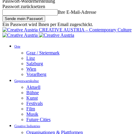
Passwort-Wiederherstellung
Passwort zurücksetzen
Ihre E-Mail-Adresse
Ein Passwort wird Ihnen per Email zugeschickt.
CREATIVE AUSTRIA – Contemporary Culture
Orte
Graz / Steiermark
Linz
Salzburg
Wien
Vorarlberg
Gegenwartskultur
Aktuell
Bühne
Kunst
Festivals
Film
Musik
Future Cities
Creative Industries
Organisationen & Plattformen