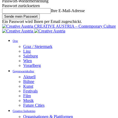
Passwort-Wiederherstellung
Passwort zurücksetzen
Ihre E-Mail-Adresse
Ein Passwort wird Ihnen per Email zugeschickt.
CREATIVE AUSTRIA – Contemporary Culture
Orte
Graz / Steiermark
Linz
Salzburg
Wien
Vorarlberg
Gegenwartskultur
Aktuell
Bühne
Kunst
Festivals
Film
Musik
Future Cities
Creative Industries
Organisationen & Plattformen