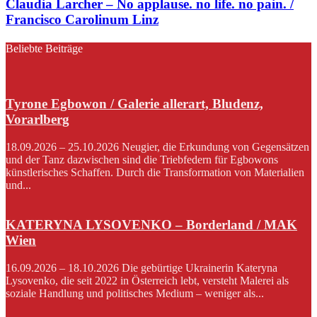
Claudia Larcher – No applause. no life. no pain. /
Francisco Carolinum Linz
Beliebte Beiträge
Tyrone Egbowon / Galerie allerart, Bludenz,
Vorarlberg
18.09.2026 – 25.10.2026 Neugier, die Erkundung von Gegensätzen
und der Tanz dazwischen sind die Triebfedern für Egbowons
künstlerisches Schaffen. Durch die Transformation von Materialien
und...
KATERYNA LYSOVENKO – Borderland / MAK
Wien
16.09.2026 – 18.10.2026 Die gebürtige Ukrainerin Kateryna
Lysovenko, die seit 2022 in Österreich lebt, versteht Malerei als
soziale Handlung und politisches Medium – weniger als...