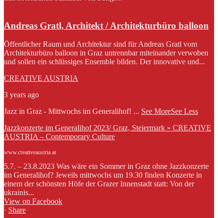
Andreas Gratl, Architekt / Architekturbüro balloon
Öffentlicher Raum und Architektur sind für Andreas Gratl vom
Architekturbüro balloon in Graz untrennbar miteinander verwoben
und sollen ein schlüssiges Ensemble bilden. Der innovative und...
CREATIVE AUSTRIA
3 years ago
Jazz in Graz - Mittwochs im Generalihof!
...
See More
See Less
Jazzkonzerte im Generalihof 2023/ Graz, Steiermark » CREATIVE
AUSTRIA – Contemporary Culture
www.creativeaustria.at
5.7. – 23.8.2023 Was wäre ein Sommer in Graz ohne Jazzkonzerte
im Generalihof? Jeweils mittwochs um 19.30 finden Konzerte in
einem der schönsten Höfe der Grazer Innenstadt statt: Von der
ukrainis...
View on Facebook
·
Share