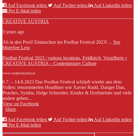
Auf Facebook teilen
Auf Twitter teilen
Auf LinkedIn teilen
Per E-Mail teilen
CREATIVE AUSTRIA
3 years ago
Ab in den Pool! Eintauchen ins Poolbar Festival 2023!
...
See
More
See Less
Poolbar Festival 2023 / various locations, Feldkirch, Vorarlberg »
CREATIVE AUSTRIA – Contemporary Culture
www.creativeaustria.at
6.7. – 14.8.2023 Das Poolbar Festival schöpft wieder aus dem
Vollen: renommierten Headliner wie Xavier Rudd, Danger Dan,
Peaches, Symba, Helge Schneider, Kruder & Dorfmeister und viele
andere geben...
View on Facebook
·
Share
Auf Facebook teilen
Auf Twitter teilen
Auf LinkedIn teilen
Per E-Mail teilen