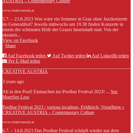
AUSTRIA – Contemporary Culture
www.creativeaustria.at
5.7. – 23.8.2023 Was wäre ein Sommer in Graz ohne Jazzkonzerte
im Generalihof? Jeweils mittwochs um 19.30 finden Konzerte in
einem der schönsten Höfe der Grazer Innenstadt statt: Von der
ukrainis...
View on Facebook
·
Share
Auf Facebook teilen
Auf Twitter teilen
Auf LinkedIn teilen
Per E-Mail teilen
CREATIVE AUSTRIA
3 years ago
Ab in den Pool! Eintauchen ins Poolbar Festival 2023!
...
See
More
See Less
Poolbar Festival 2023 / various locations, Feldkirch, Vorarlberg »
CREATIVE AUSTRIA – Contemporary Culture
www.creativeaustria.at
6.7. – 14.8.2023 Das Poolbar Festival schöpft wieder aus dem