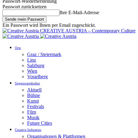
Passwort-Wiederherstellung
Passwort zurücksetzen
Ihre E-Mail-Adresse
Ein Passwort wird Ihnen per Email zugeschickt.
CREATIVE AUSTRIA – Contemporary Culture
Orte
Graz / Steiermark
Linz
Salzburg
Wien
Vorarlberg
Gegenwartskultur
Aktuell
Bühne
Kunst
Festivals
Film
Musik
Future Cities
Creative Industries
Organisationen & Plattformen