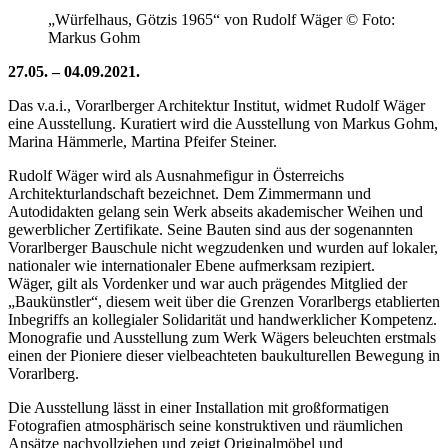
„Würfelhaus, Götzis 1965“ von Rudolf Wäger © Foto:
Markus Gohm
27.05. – 04.09.2021.
Das v.a.i., Vorarlberger Architektur Institut, widmet Rudolf Wäger
eine Ausstellung. Kuratiert wird die Ausstellung von Markus Gohm,
Marina Hämmerle, Martina Pfeifer Steiner.
Rudolf Wäger wird als Ausnahmefigur in Österreichs
Architekturlandschaft bezeichnet. Dem Zimmermann und
Autodidakten gelang sein Werk abseits akademischer Weihen und
gewerblicher Zertifikate. Seine Bauten sind aus der sogenannten
Vorarlberger Bauschule nicht wegzudenken und wurden auf lokaler,
nationaler wie internationaler Ebene aufmerksam rezipiert.
Wäger, gilt als Vordenker und war auch prägendes Mitglied der
„Baukünstler“, diesem weit über die Grenzen Vorarlbergs etablierten
Inbegriffs an kollegialer Solidarität und handwerklicher Kompetenz.
Monografie und Ausstellung zum Werk Wägers beleuchten erstmals
einen der Pioniere dieser vielbeachteten baukulturellen Bewegung in
Vorarlberg.
Die Ausstellung lässt in einer Installation mit großformatigen
Fotografien atmosphärisch seine konstruktiven und räumlichen
Ansätze nachvollziehen und zeigt Originalmöbel und