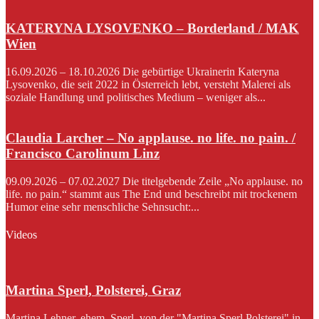
KATERYNA LYSOVENKO – Borderland / MAK
Wien
16.09.2026 – 18.10.2026 Die gebürtige Ukrainerin Kateryna
Lysovenko, die seit 2022 in Österreich lebt, versteht Malerei als
soziale Handlung und politisches Medium – weniger als...
Claudia Larcher – No applause. no life. no pain. /
Francisco Carolinum Linz
09.09.2026 – 07.02.2027 Die titelgebende Zeile „No applause. no
life. no pain.“ stammt aus The End und beschreibt mit trockenem
Humor eine sehr menschliche Sehnsucht:...
Videos
Martina Sperl, Polsterei, Graz
Martina Lehner, ehem. Sperl, von der "Martina Sperl Polsterei" in