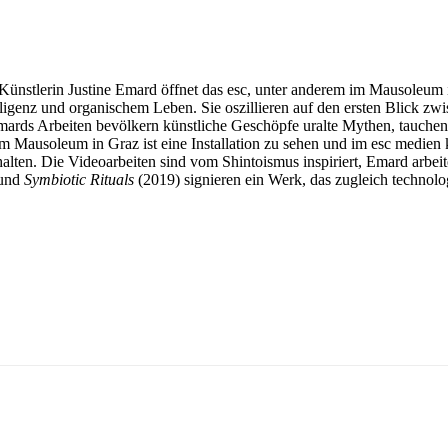
r Künstlerin Justine Emard öffnet das esc, unter anderem im Mausoleum
lligenz und organischem Leben. Sie oszillieren auf den ersten Blick zw
ds Arbeiten bevölkern künstliche Geschöpfe uralte Mythen, tauchen ei
Im Mausoleum in Graz ist eine Installation zu sehen und im esc medien 
alten. Die Videoarbeiten sind vom Shintoismus inspiriert, Emard arbei
 und
Symbiotic Rituals
(2019) signieren ein Werk, das zugleich technologi