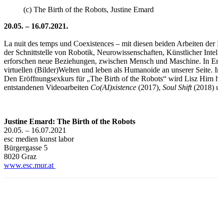
(c) The Birth of the Robots, Justine Emard
20.05. – 16.07.2021.
La nuit des temps und Coexistences – mit diesen beiden Arbeiten de
der Schnittstelle von Robotik, Neurowissenschaften, Künstlicher Inte
erforschen neue Beziehungen, zwischen Mensch und Maschine. In Emar
virtuellen (Bilder)Welten und leben als Humanoide an unserer Seite. 
Den Eröffnungsexkurs für „The Birth of the Robots“ wird Lisz Hirn h
entstandenen Videoarbeiten
Co(AI)xistence
(2017),
Soul Shift
(2018)
Justine Emard: The Birth of the Robots
20.05. – 16.07.2021
esc medien kunst labor
Bürgergasse 5
8020 Graz
www.esc.mur.at