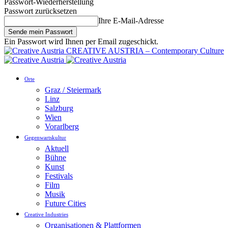
Passwort-Wiederherstellung
Passwort zurücksetzen
Ihre E-Mail-Adresse
Ein Passwort wird Ihnen per Email zugeschickt.
CREATIVE AUSTRIA – Contemporary Culture
Orte
Graz / Steiermark
Linz
Salzburg
Wien
Vorarlberg
Gegenwartskultur
Aktuell
Bühne
Kunst
Festivals
Film
Musik
Future Cities
Creative Industries
Organisationen & Plattformen