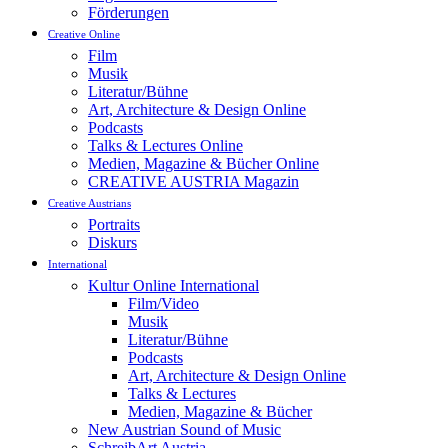
Förderungen
Creative Online
Film
Musik
Literatur/Bühne
Art, Architecture & Design Online
Podcasts
Talks & Lectures Online
Medien, Magazine & Bücher Online
CREATIVE AUSTRIA Magazin
Creative Austrians
Portraits
Diskurs
International
Kultur Online International
Film/Video
Musik
Literatur/Bühne
Podcasts
Art, Architecture & Design Online
Talks & Lectures
Medien, Magazine & Bücher
New Austrian Sound of Music
SchreibArt Austria