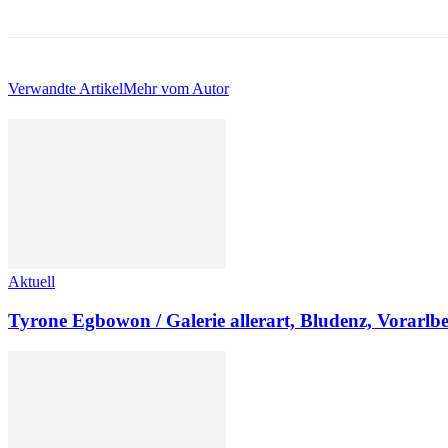
Verwandte Artikel
Mehr vom Autor
Aktuell
Tyrone Egbowon / Galerie allerart, Bludenz, Vorarlb