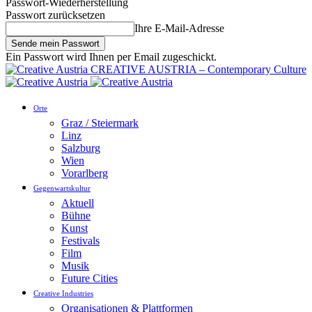
Passwort-Wiederherstellung
Passwort zurücksetzen
Ihre E-Mail-Adresse
Ein Passwort wird Ihnen per Email zugeschickt.
CREATIVE AUSTRIA – Contemporary Culture
Orte
Graz / Steiermark
Linz
Salzburg
Wien
Vorarlberg
Gegenwartskultur
Aktuell
Bühne
Kunst
Festivals
Film
Musik
Future Cities
Creative Industries
Organisationen & Plattformen