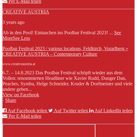
Per E-Mail teilen
CREATIVE AUSTRIA
3 years ago
Ab in den Pool! Eintauchen ins Poolbar Festival 2023!
...
See
More
See Less
Poolbar Festival 2023 / various locations, Feldkirch, Vorarlberg »
CREATIVE AUSTRIA – Contemporary Culture
www.creativeaustria.at
6.7. – 14.8.2023 Das Poolbar Festival schöpft wieder aus dem
Vollen: renommierten Headliner wie Xavier Rudd, Danger Dan,
Peaches, Symba, Helge Schneider, Kruder & Dorfmeister und viele
andere geben...
View on Facebook
·
Share
Auf Facebook teilen
Auf Twitter teilen
Auf LinkedIn teilen
Per E-Mail teilen