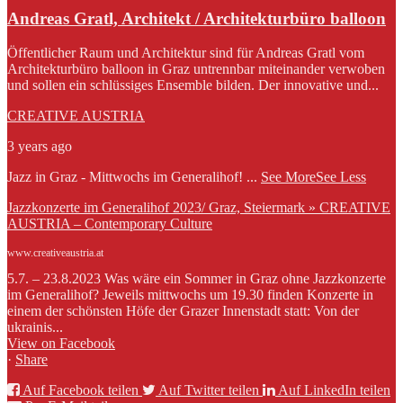
Andreas Gratl, Architekt / Architekturbüro balloon
Öffentlicher Raum und Architektur sind für Andreas Gratl vom
Architekturbüro balloon in Graz untrennbar miteinander verwoben
und sollen ein schlüssiges Ensemble bilden. Der innovative und...
CREATIVE AUSTRIA
3 years ago
Jazz in Graz - Mittwochs im Generalihof!
...
See More
See Less
Jazzkonzerte im Generalihof 2023/ Graz, Steiermark » CREATIVE
AUSTRIA – Contemporary Culture
www.creativeaustria.at
5.7. – 23.8.2023 Was wäre ein Sommer in Graz ohne Jazzkonzerte
im Generalihof? Jeweils mittwochs um 19.30 finden Konzerte in
einem der schönsten Höfe der Grazer Innenstadt statt: Von der
ukrainis...
View on Facebook
·
Share
Auf Facebook teilen
Auf Twitter teilen
Auf LinkedIn teilen