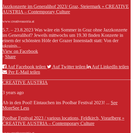
Jazzkonzerte im Generalihof 2023/ Graz, Steiermark » CREATIVE
AUSTRIA – Contemporary Culture
www.creativeaustria.at
5.7. – 23.8.2023 Was wäre ein Sommer in Graz ohne Jazzkonzerte
im Generalihof? Jeweils mittwochs um 19.30 finden Konzerte in
einem der schönsten Höfe der Grazer Innenstadt statt: Von der
ukrainis...
View on Facebook
·
Share
Auf Facebook teilen
Auf Twitter teilen
Auf LinkedIn teilen
Per E-Mail teilen
CREATIVE AUSTRIA
3 years ago
Ab in den Pool! Eintauchen ins Poolbar Festival 2023!
...
See
More
See Less
Poolbar Festival 2023 / various locations, Feldkirch, Vorarlberg »
CREATIVE AUSTRIA – Contemporary Culture