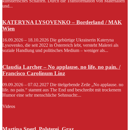
künstlerisches Schaffen. Durch die Transformation von Materialien
und...
KATERYNA LYSOVENKO – Borderland / MAK
Wien
16.09.2026 – 18.10.2026 Die gebürtige Ukrainerin Kateryna
Lysovenko, die seit 2022 in Österreich lebt, versteht Malerei als
soziale Handlung und politisches Medium – weniger als...
Claudia Larcher – No applause. no life. no pain. /
Francisco Carolinum Linz
09.09.2026 – 07.02.2027 Die titelgebende Zeile „No applause. no
life. no pain.“ stammt aus The End und beschreibt mit trockenem
Humor eine sehr menschliche Sehnsucht:...
Videos
Martina Sperl, Polsterei, Graz