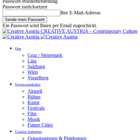
Passwort-Wiederherstellung
Passwort zurücksetzen
Ihre E-Mail-Adresse
Ein Passwort wird Ihnen per Email zugeschickt.
CREATIVE AUSTRIA – Contemporary Culture
Orte
Graz / Steiermark
Linz
Salzburg
Wien
Vorarlberg
Gegenwartskultur
Aktuell
Bühne
Kunst
Festivals
Film
Musik
Future Cities
Creative Industries
Organisationen & Plattformen