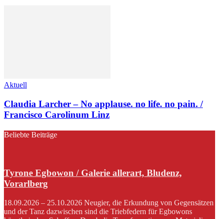
Aktuell
Claudia Larcher – No applause. no life. no pain. /
Francisco Carolinum Linz
Beliebte Beiträge
Tyrone Egbowon / Galerie allerart, Bludenz,
Vorarlberg
18.09.2026 – 25.10.2026 Neugier, die Erkundung von Gegensätzen
und der Tanz dazwischen sind die Triebfedern für Egbowons