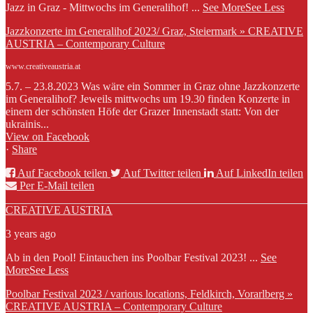
Jazz in Graz - Mittwochs im Generalihof!
...
See More
See Less
Jazzkonzerte im Generalihof 2023/ Graz, Steiermark » CREATIVE
AUSTRIA – Contemporary Culture
www.creativeaustria.at
5.7. – 23.8.2023 Was wäre ein Sommer in Graz ohne Jazzkonzerte
im Generalihof? Jeweils mittwochs um 19.30 finden Konzerte in
einem der schönsten Höfe der Grazer Innenstadt statt: Von der
ukrainis...
View on Facebook
·
Share
Auf Facebook teilen
Auf Twitter teilen
Auf LinkedIn teilen
Per E-Mail teilen
CREATIVE AUSTRIA
3 years ago
Ab in den Pool! Eintauchen ins Poolbar Festival 2023!
...
See
More
See Less
Poolbar Festival 2023 / various locations, Feldkirch, Vorarlberg »
CREATIVE AUSTRIA – Contemporary Culture