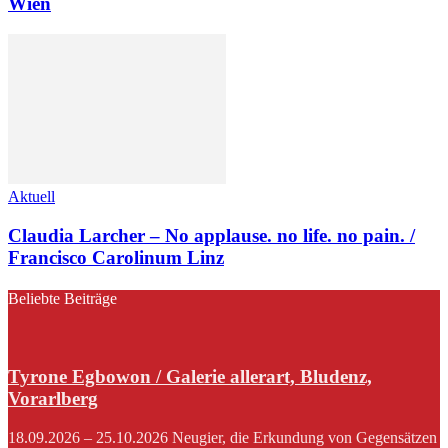
Wien
Aktuell
Claudia Larcher – No applause. no life. no pain. /
Francisco Carolinum Linz
Beliebte Beiträge
Tyrone Egbowon / Galerie allerart, Bludenz,
Vorarlberg
18.09.2026 – 25.10.2026 Neugier, die Erkundung von Gegensätzen