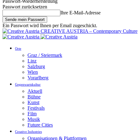
Passwort-Wiederherstellung
Passwort zurücksetzen
Ihre E-Mail-Adresse
Ein Passwort wird Ihnen per Email zugeschickt.
CREATIVE AUSTRIA – Contemporary Culture
Orte
Graz / Steiermark
Linz
Salzburg
Wien
Vorarlberg
Gegenwartskultur
Aktuell
Bühne
Kunst
Festivals
Film
Musik
Future Cities
Creative Industries
Organisationen & Plattformen