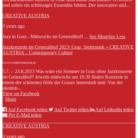
und sollen ein schlüssiges Ensemble bilden. Der innovative und...
CREATIVE AUSTRIA
3 years ago
Jazz in Graz - Mittwochs im Generalihof!
...
See More
See Less
Jazzkonzerte im Generalihof 2023/ Graz, Steiermark » CREATIVE
AUSTRIA – Contemporary Culture
www.creativeaustria.at
5.7. – 23.8.2023 Was wäre ein Sommer in Graz ohne Jazzkonzerte
im Generalihof? Jeweils mittwochs um 19.30 finden Konzerte in
einem der schönsten Höfe der Grazer Innenstadt statt: Von der
ukrainis...
View on Facebook
·
Share
Auf Facebook teilen
Auf Twitter teilen
Auf LinkedIn teilen
Per E-Mail teilen
CREATIVE AUSTRIA
3 years ago