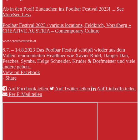
Ab in den Pool! Eintauchen ins Poolbar Festival 2023!
...
See
More
See Less
Poolbar Festival 2023 / various locations, Feldkirch, Vorarlberg »
CREATIVE AUSTRIA – Contemporary Culture
www.creativeaustria.at
6.7. – 14.8.2023 Das Poolbar Festival schöpft wieder aus dem
Vollen: renommierten Headliner wie Xavier Rudd, Danger Dan,
Peaches, Symba, Helge Schneider, Kruder & Dorfmeister und viele
andere geben...
View on Facebook
·
Share
Auf Facebook teilen
Auf Twitter teilen
Auf LinkedIn teilen
Per E-Mail teilen