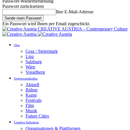
Passwort-Wiederherstellung
Passwort zurücksetzen
Ihre E-Mail-Adresse
Ein Passwort wird Ihnen per Email zugeschickt.
CREATIVE AUSTRIA – Contemporary Culture
Orte
Graz / Steiermark
Linz
Salzburg
Wien
Vorarlberg
Gegenwartskultur
Aktuell
Bühne
Kunst
Festivals
Film
Musik
Future Cities
Creative Industries
Organisationen & Plattformen