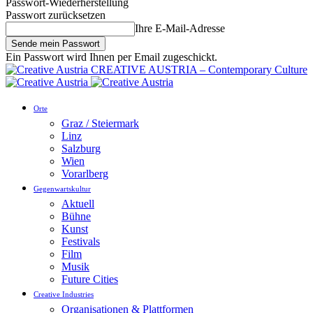
Passwort-Wiederherstellung
Passwort zurücksetzen
Ihre E-Mail-Adresse
Ein Passwort wird Ihnen per Email zugeschickt.
CREATIVE AUSTRIA – Contemporary Culture
Orte
Graz / Steiermark
Linz
Salzburg
Wien
Vorarlberg
Gegenwartskultur
Aktuell
Bühne
Kunst
Festivals
Film
Musik
Future Cities
Creative Industries
Organisationen & Plattformen