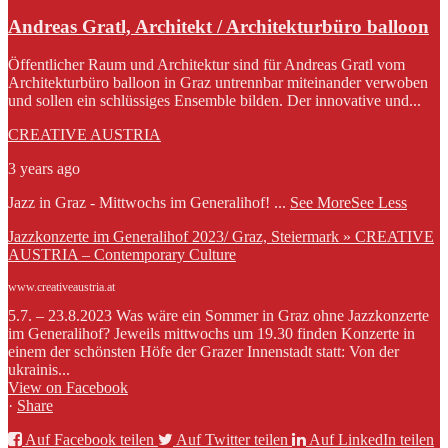
Andreas Gratl, Architekt / Architekturbüro balloon
Öffentlicher Raum und Architektur sind für Andreas Gratl vom
Architekturbüro balloon in Graz untrennbar miteinander verwoben
und sollen ein schlüssiges Ensemble bilden. Der innovative und...
CREATIVE AUSTRIA
3 years ago
Jazz in Graz - Mittwochs im Generalihof!
...
See More
See Less
Jazzkonzerte im Generalihof 2023/ Graz, Steiermark » CREATIVE
AUSTRIA – Contemporary Culture
www.creativeaustria.at
5.7. – 23.8.2023 Was wäre ein Sommer in Graz ohne Jazzkonzerte
im Generalihof? Jeweils mittwochs um 19.30 finden Konzerte in
einem der schönsten Höfe der Grazer Innenstadt statt: Von der
ukrainis...
View on Facebook
·
Share
Auf Facebook teilen
Auf Twitter teilen
Auf LinkedIn teilen