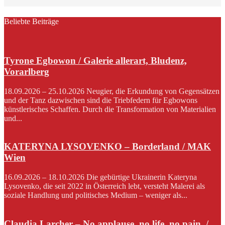
Beliebte Beiträge
Tyrone Egbowon / Galerie allerart, Bludenz,
Vorarlberg
18.09.2026 – 25.10.2026 Neugier, die Erkundung von Gegensätzen
und der Tanz dazwischen sind die Triebfedern für Egbowons
künstlerisches Schaffen. Durch die Transformation von Materialien
und...
KATERYNA LYSOVENKO – Borderland / MAK
Wien
16.09.2026 – 18.10.2026 Die gebürtige Ukrainerin Kateryna
Lysovenko, die seit 2022 in Österreich lebt, versteht Malerei als
soziale Handlung und politisches Medium – weniger als...
Claudia Larcher – No applause. no life. no pain. /