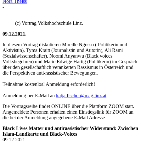
Nora Theiss
-
(c) Vortrag Volkshochschule Linz.
09.12.2021.
In diesem Vortrag diskutieren Mireille Ngosso ( Politikerin und
Aktivistin), Tyma Kraitt (Journalistin und Autorin), Ali Rami
(Sozialwissenschafter), Noomi Anyanwu (Black voices
Volksbegehren) und Marie Edwige Hartig (Politikerin) im Gespräch
über den gesellschaftlich verankerten Rassismus in Österreich und
die Perspektiven anti-rassistischer Bewegungen.
Teilnahme kostenlos! Anmeldung erforderlich!
Anmeldung per E-Mail an
katja.fischer@mag.linz.at
.
Die Vortragsreihe findet ONLINE über die Plattform ZOOM statt.
Angemeldete Personen erhalten einen Einstiegslink für ZOOM an
die bei der Anmeldung angegebene E-Mail Adresse.
Black Lives Matter und antirassistischer Widerstand: Zwischen
Islam-Landkarte und Black-Voices
09.12.2021