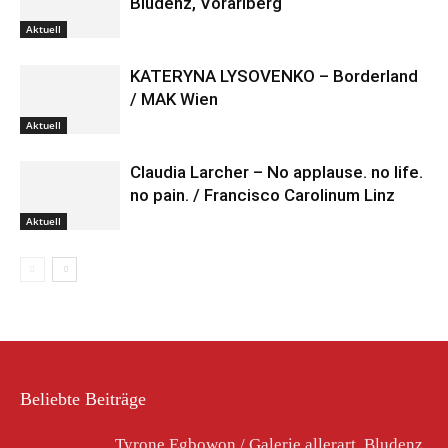
Bludenz, Vorarlberg
Aktuell
KATERYNA LYSOVENKO – Borderland
/ MAK Wien
Aktuell
Claudia Larcher – No applause. no life.
no pain. / Francisco Carolinum Linz
Aktuell
Beliebte Beiträge
Tyrone Egbowon / Galerie allerart, Bludenz,