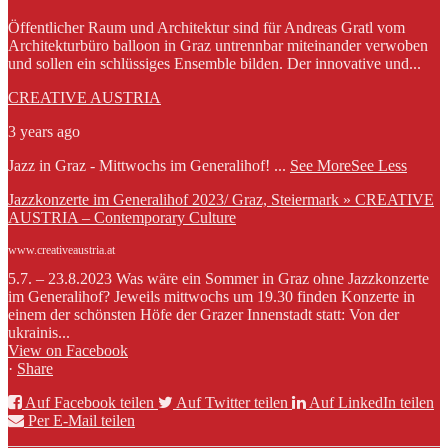
Öffentlicher Raum und Architektur sind für Andreas Gratl vom
Architekturbüro balloon in Graz untrennbar miteinander verwoben
und sollen ein schlüssiges Ensemble bilden. Der innovative und...
CREATIVE AUSTRIA
3 years ago
Jazz in Graz - Mittwochs im Generalihof!
...
See More
See Less
Jazzkonzerte im Generalihof 2023/ Graz, Steiermark » CREATIVE
AUSTRIA – Contemporary Culture
www.creativeaustria.at
5.7. – 23.8.2023 Was wäre ein Sommer in Graz ohne Jazzkonzerte
im Generalihof? Jeweils mittwochs um 19.30 finden Konzerte in
einem der schönsten Höfe der Grazer Innenstadt statt: Von der
ukrainis...
View on Facebook
·
Share
Auf Facebook teilen
Auf Twitter teilen
Auf LinkedIn teilen
Per E-Mail teilen