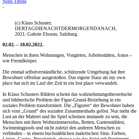
Nora Theiss
-
(c) Klaus Schuster,
DERTAGDIENACHTDERMORGENDANACH,
2021. Galerie Eboran, Salzburg.
02.02. – 18.02.2022.
Menschen in ihren Wohnungen, Vorgärten, Arbeitsstätten, Autos –
wie Fremdkörper.
Die einmal selbstverständliche, schützende Umgebung hat ihre
Bewohner offenbar ausgestoßen. Das eigene Haus als my own
place hat sich im Lauf der Zeit in ein lost place verwandelt.
In Klaus Schusters Bildern scheint das wahrnehmungstheoretische
und bildnerische Problem der Figur-Grund-Beziehung in ein
soziales Problem transformiert. Die „Figuren“ der Bewohner haben
sich vom „Grund“ des sozialen Zusammenhalts gelöst. Nur mehr die
Lust an der Malerei und ihr Spiel scheinen imstande zu sein, die
Menschen mit ihren Wohnzimmersofas, Betten, Gartenstühlen,
Swimmingpools und nicht zuletzt den anderen Menschen zu
verbinden – in einem buchstäblichen malerischen Sinn. Farben,
Linien, Gestus, Pinselstrich, ebenso wie das Spiel mit Pentimenti