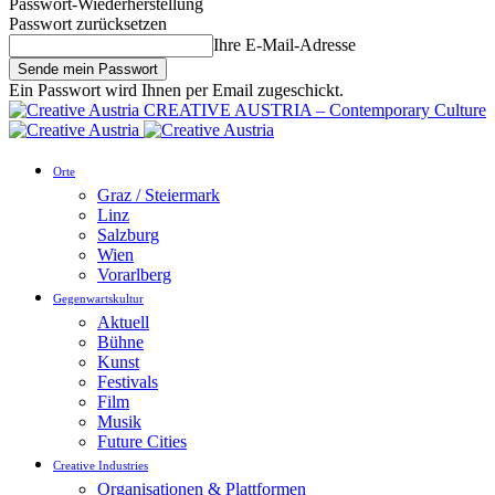
Passwort-Wiederherstellung
Passwort zurücksetzen
Ihre E-Mail-Adresse
Ein Passwort wird Ihnen per Email zugeschickt.
CREATIVE AUSTRIA – Contemporary Culture
Orte
Graz / Steiermark
Linz
Salzburg
Wien
Vorarlberg
Gegenwartskultur
Aktuell
Bühne
Kunst
Festivals
Film
Musik
Future Cities
Creative Industries
Organisationen & Plattformen