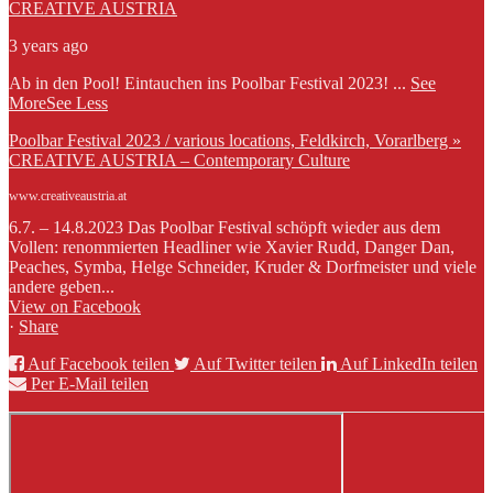
CREATIVE AUSTRIA
3 years ago
Ab in den Pool! Eintauchen ins Poolbar Festival 2023!
...
See
More
See Less
Poolbar Festival 2023 / various locations, Feldkirch, Vorarlberg »
CREATIVE AUSTRIA – Contemporary Culture
www.creativeaustria.at
6.7. – 14.8.2023 Das Poolbar Festival schöpft wieder aus dem
Vollen: renommierten Headliner wie Xavier Rudd, Danger Dan,
Peaches, Symba, Helge Schneider, Kruder & Dorfmeister und viele
andere geben...
View on Facebook
·
Share
Auf Facebook teilen
Auf Twitter teilen
Auf LinkedIn teilen
Per E-Mail teilen