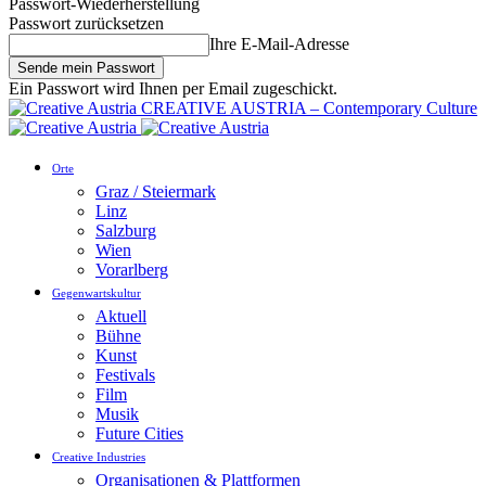
Passwort-Wiederherstellung
Passwort zurücksetzen
Ihre E-Mail-Adresse
Ein Passwort wird Ihnen per Email zugeschickt.
CREATIVE AUSTRIA – Contemporary Culture
Orte
Graz / Steiermark
Linz
Salzburg
Wien
Vorarlberg
Gegenwartskultur
Aktuell
Bühne
Kunst
Festivals
Film
Musik
Future Cities
Creative Industries
Organisationen & Plattformen