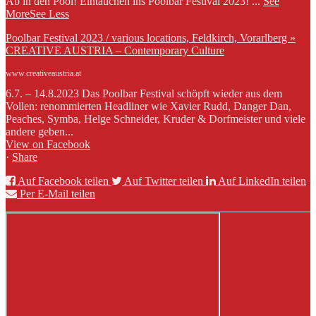
Ab in den Pool! Eintauchen ins Poolbar Festival 2023!
...
See
More
See Less
Poolbar Festival 2023 / various locations, Feldkirch, Vorarlberg »
CREATIVE AUSTRIA – Contemporary Culture
www.creativeaustria.at
6.7. – 14.8.2023 Das Poolbar Festival schöpft wieder aus dem
Vollen: renommierten Headliner wie Xavier Rudd, Danger Dan,
Peaches, Symba, Helge Schneider, Kruder & Dorfmeister und viele
andere geben...
View on Facebook
·
Share
Auf Facebook teilen
Auf Twitter teilen
Auf LinkedIn teilen
Per E-Mail teilen