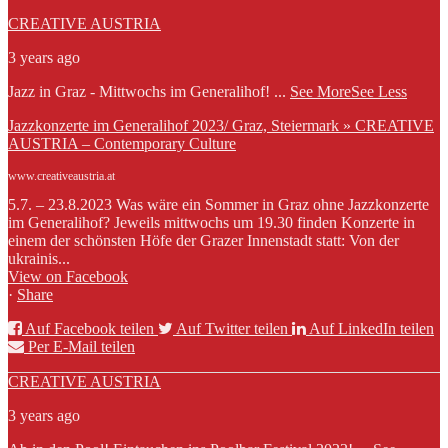
CREATIVE AUSTRIA
3 years ago
Jazz in Graz - Mittwochs im Generalihof!
...
See More
See Less
Jazzkonzerte im Generalihof 2023/ Graz, Steiermark » CREATIVE
AUSTRIA – Contemporary Culture
www.creativeaustria.at
5.7. – 23.8.2023 Was wäre ein Sommer in Graz ohne Jazzkonzerte
im Generalihof? Jeweils mittwochs um 19.30 finden Konzerte in
einem der schönsten Höfe der Grazer Innenstadt statt: Von der
ukrainis...
View on Facebook
·
Share
Auf Facebook teilen
Auf Twitter teilen
Auf LinkedIn teilen
Per E-Mail teilen
CREATIVE AUSTRIA
3 years ago