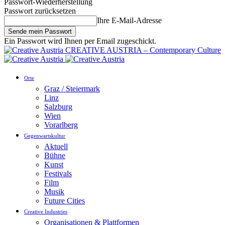
Passwort-Wiederherstellung
Passwort zurücksetzen
Ihre E-Mail-Adresse
Ein Passwort wird Ihnen per Email zugeschickt.
CREATIVE AUSTRIA – Contemporary Culture
Orte
Graz / Steiermark
Linz
Salzburg
Wien
Vorarlberg
Gegenwartskultur
Aktuell
Bühne
Kunst
Festivals
Film
Musik
Future Cities
Creative Industries
Organisationen & Plattformen