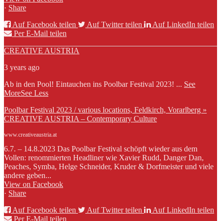
·
Share
Auf Facebook teilen
Auf Twitter teilen
Auf LinkedIn teilen
Per E-Mail teilen
CREATIVE AUSTRIA
3 years ago
Ab in den Pool! Eintauchen ins Poolbar Festival 2023!
...
See
More
See Less
Poolbar Festival 2023 / various locations, Feldkirch, Vorarlberg »
CREATIVE AUSTRIA – Contemporary Culture
www.creativeaustria.at
6.7. – 14.8.2023 Das Poolbar Festival schöpft wieder aus dem
Vollen: renommierten Headliner wie Xavier Rudd, Danger Dan,
Peaches, Symba, Helge Schneider, Kruder & Dorfmeister und viele
andere geben...
View on Facebook
·
Share
Auf Facebook teilen
Auf Twitter teilen
Auf LinkedIn teilen
Per E-Mail teilen