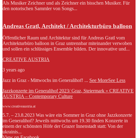
Als Musiker Zeichner und als Zeichner ein bisschen Musiker. Für
den notorischen Sammler von Songs...
Andreas Gratl, Architekt / Architekturbüro balloon
Öffentlicher Raum und Architektur sind für Andreas Gratl vom
Architekturbüro balloon in Graz untrennbar miteinander verwoben
und sollen ein schlüssiges Ensemble bilden. Der innovative und...
CREATIVE AUSTRIA
3 years ago
Jazz in Graz - Mittwochs im Generalihof!
...
See More
See Less
Jazzkonzerte im Generalihof 2023/ Graz, Steiermark » CREATIVE
AUSTRIA – Contemporary Culture
www.creativeaustria.at
5.7. – 23.8.2023 Was wäre ein Sommer in Graz ohne Jazzkonzerte
im Generalihof? Jeweils mittwochs um 19.30 finden Konzerte in
einem der schönsten Höfe der Grazer Innenstadt statt: Von der
ukrainis...
View on Facebook