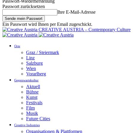
Passwort-Wiederherstellung
Passwort zurücksetzen
Ihre E-Mail-Adresse
Ein Passwort wird Ihnen per Email zugeschickt.
CREATIVE AUSTRIA – Contemporary Culture
Orte
Graz / Steiermark
Linz
Salzburg
Wien
Vorarlberg
Gegenwartskultur
Aktuell
Bühne
Kunst
Festivals
Film
Musik
Future Cities
Creative Industries
Organisationen & Plattformen