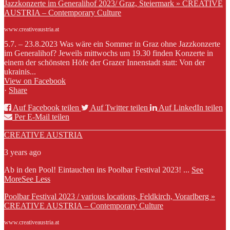
Jazzkonzerte im Generalihof 2023/ Graz, Steiermark » CREATIVE
AUSTRIA – Contemporary Culture
www.creativeaustria.at
5.7. – 23.8.2023 Was wäre ein Sommer in Graz ohne Jazzkonzerte
im Generalihof? Jeweils mittwochs um 19.30 finden Konzerte in
einem der schönsten Höfe der Grazer Innenstadt statt: Von der
ukrainis...
View on Facebook
·
Share
Auf Facebook teilen
Auf Twitter teilen
Auf LinkedIn teilen
Per E-Mail teilen
CREATIVE AUSTRIA
3 years ago
Ab in den Pool! Eintauchen ins Poolbar Festival 2023!
...
See
More
See Less
Poolbar Festival 2023 / various locations, Feldkirch, Vorarlberg »
CREATIVE AUSTRIA – Contemporary Culture
www.creativeaustria.at