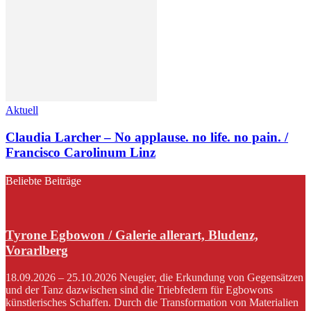
Aktuell
Claudia Larcher – No applause. no life. no pain. /
Francisco Carolinum Linz
Beliebte Beiträge
Tyrone Egbowon / Galerie allerart, Bludenz,
Vorarlberg
18.09.2026 – 25.10.2026 Neugier, die Erkundung von Gegensätzen
und der Tanz dazwischen sind die Triebfedern für Egbowons
künstlerisches Schaffen. Durch die Transformation von Materialien